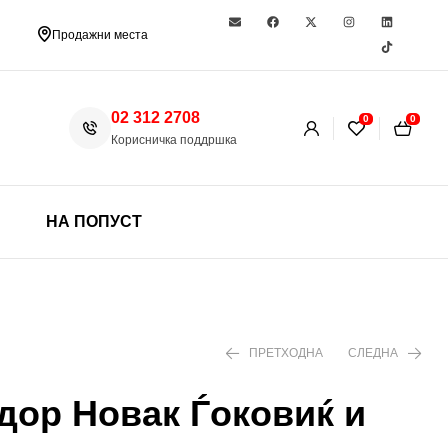
Продажни места
02 312 2708
0
0
Корисничка поддршка
НА ПОПУСТ
ПРЕТХОДНА
СЛЕДНА
дор Новак Ѓоковиќ и
299 ден
480 ден
390 ден