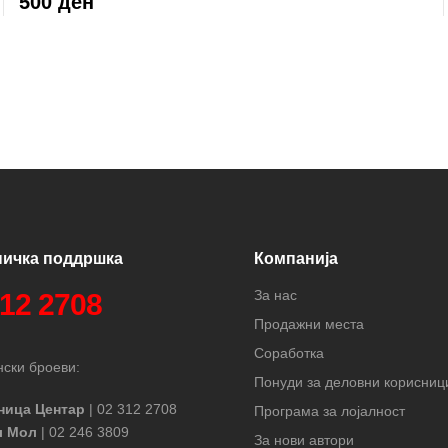
500 ден
ничка поддршка
Компанија
За нас
312 2708
Продажни места
Соработка
ски броеви:
Понуди за деловни корисниц
ница Центар
| 02 312 2708
Програма за лојалност
л Мол
| 02 246 3809
За нови автори