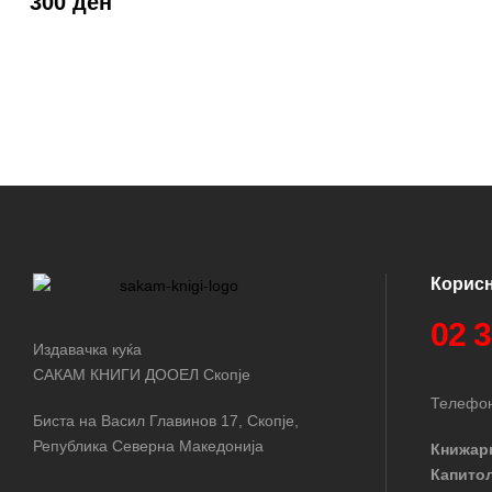
300 ден
Корис
02 
Издавачка куќа
САКАМ КНИГИ ДООЕЛ Скопје
Телефон
Биста на Васил Главинов 17, Скопје,
Република Северна Македонија
Книжар
Капито