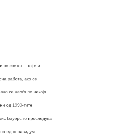
 во светот – тој е и
сна работа, ако се
вно се наоѓа по некоја
јни од 1990-тите.
рис Бауерс го проследува
ј на едно навидум