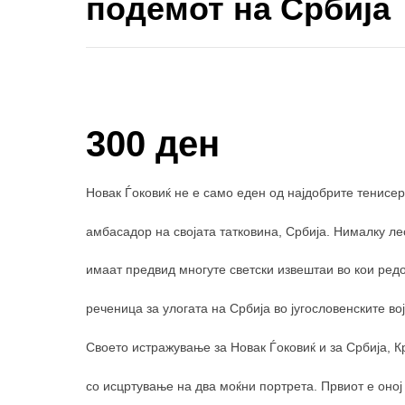
подемот на Србија
Купи и собери: 10 Поени
300 ден
Новак Ѓоковиќ не е само еден од најдобрите тенисери
амбасадор на својата татковина, Србија. Нималку ле
имаат предвид многуте светски извештаи во кои редо
реченица за улогата на Србија во југословенските во
Своето истражување за Новак Ѓоковиќ и за Србија, К
со исцртување на два моќни портрета. Првиот е оно