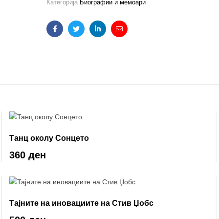
Категорија
Биографии и мемоари
Facebook
Twitter
Linkedin
Email
Танц околу Сонцето
360 ден
Тајните на иновациите на Стив Џобс