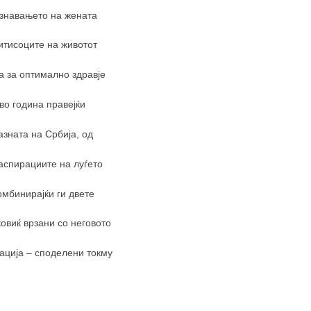
ознавањето на жената
ритисоците на животот
а за оптимално здравје
во година правејќи
казната на Србија, од
 аспирациите на луѓето
мбинирајќи ги двете
ковиќ врзани со неговото
ација – споделени токму