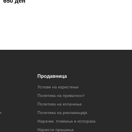
650 ден
Продавница
Услови на користење
Политика на приватност
Политика на колачиња
и
Политика на рекламација
Нарачки, плаќања и испорака
Најчести прашања