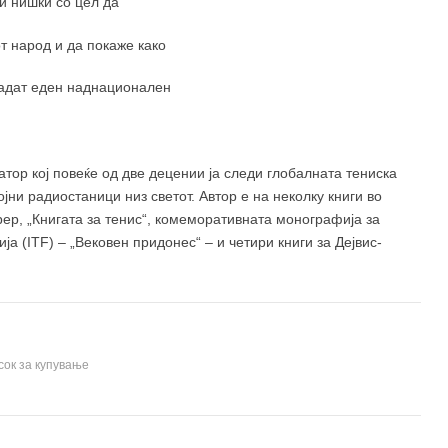
и нишки со цел да
т народ и да покаже како
дадат еден наднационален
тор кој повеќе од две децении ја следи глобалната тениска
јни радиостаници низ светот. Автор е на неколку книги во
рер, „Книгата за тенис“, комеморативната монографија за
 (ITF) – „Вековен придонес“ – и четири книги за Дејвис-
сок за купување