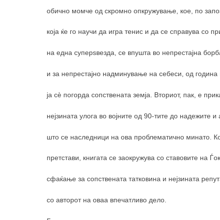
обично момче од скромно опкружување, кое, по зап
која ќе го научи да игра тенис и да се справува со п
на една суперѕвезда, се впушта во непрестајна борб
и за непрестајно надминување на себеси, од година 
ја сè погорда сопствената земја. Вториот, пак, е при
нејзината улога во војните од 90-тите до надежите и
што се наследници на ова проблематично минато. Ко
претстави, книгата се заокружува со ставовите на Ѓо
сфаќање за сопствената татковина и нејзината репут
со авторот на оваа впечатливо дело.