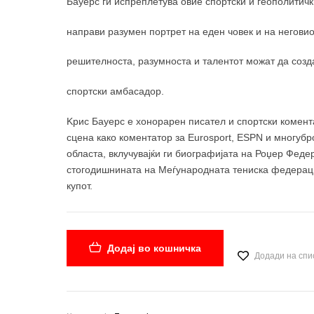
Бауерс ги испреплетува овие спортски и геополитичк
направи разумен портрет на еден човек и на неговио
решителноста, разумноста и талентот можат да соз
спортски амбасадор.
Kрис Бауерс е хонорарен писател и спортски комента
сцена како коментатор за Eurosport, ESPN и многубро
областа, вклучувајќи ги биографијата на Роџер Феде
стогодишнината на Меѓународната тениска федерација
купот.
Додај во кошничка
Додади на спи