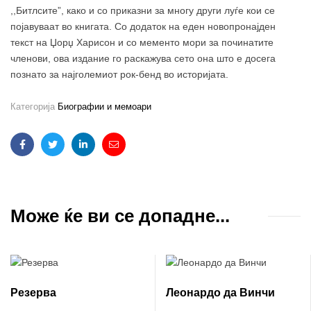
,,Битлсите”, како и со приказни за многу други луѓе кои се
појавуваат во книгата. Со додаток на еден новопронајден
текст на Џорџ Харисон и со мементо мори за починатите
членови, ова издание го раскажува сето она што е досега
познато за најголемиот рок-бенд во историјата.
Категорија
Биографии и мемоари
Facebook
Twitter
Linkedin
Email
Може ќе ви се допадне...
Резерва
Леонардо да Винчи