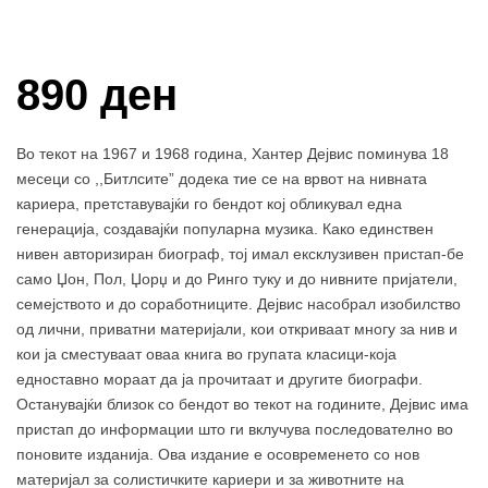
Купи и собери: 10 Поени
890 ден
Во текот на 1967 и 1968 година, Хантер Дејвис поминува 18
месеци со ,,Битлсите” додека тие се на врвот на нивната
кариера, претставувајќи го бендот кој обликувал една
генерација, создавајќи популарна музика. Како единствен
нивен авторизиран биограф, тој имал ексклузивен пристап-бе
само Џон, Пол, Џорџ и до Ринго туку и до нивните пријатели,
семејството и до соработниците. Дејвис насобрал изобилство
од лични, приватни материјали, кои откриваат многу за нив и
кои ја сместуваат оваа книга во групата класици-која
едноставно мораат да ја прочитаат и другите биографи.
Останувајќи близок со бендот во текот на годините, Дејвис има
пристап до информации што ги вклучува последователно во
поновите изданија. Ова издание е осовременето со нов
материјал за солистичките кариери и за животните на