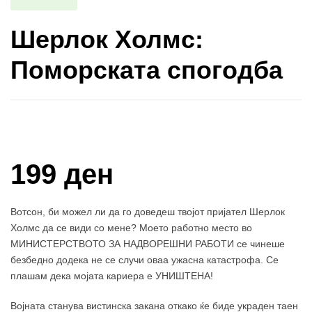
Шерлок Холмс:
Поморската спогодба
Купи и собери: 10 Поени
199 ден
Вотсон, би можел ли да го доведеш твојот пријател Шерлок
Холмс да се види со мене? Моето работно место во
МИНИСТЕРСТВОТО ЗА НАДВОРЕШНИ РАБОТИ се чинеше
безбедно додека не се случи оваа ужасна катастрофа. Се
плашам дека мојата кариера е УНИШТЕНА!
Војната станува вистинска закана откако ќе биде украден таен