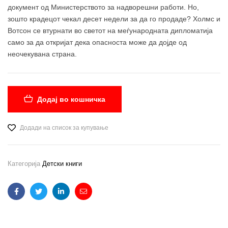
документ од Министерството за надворешни работи. Но,
зошто крадецот чекал десет недели за да го продаде? Холмс и
Вотсон се втурнати во светот на меѓународната дипломатија
само за да откријат дека опасноста може да дојде од
неочекувана страна.
Додај во кошничка
Додади на список за купување
Категорија
Детски книги
Facebook
Twitter
Linkedin
Email