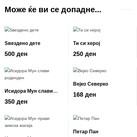
Може ќе ви се допадне...
Ѕвездено дете
Ти си херој
500 ден
250 ден
Вејко Северко
Исидора Мун слави
168 ден
роденден
350 ден
Петар Пан