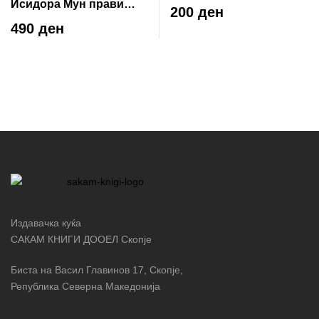
Исидора Мун прави
200 ден
зимска магија
490 ден
Издавачка куќа
САКАМ КНИГИ ДООЕЛ Скопје
Биста на Васил Главинов 17, Скопје,
Република Северна Македонија