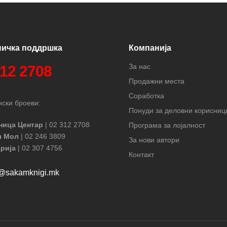
ничка поддршка
Компанија
За нас
312 2708
Продажни места
Соработка
ски броеви:
Понуди за деловни корисниц
ница Центар
| 02 312 2708
Програма за лојалност
л Мол
| 02 246 3809
За нови автори
рија
| 02 307 4756
Контакт
t@sakamknigi.mk