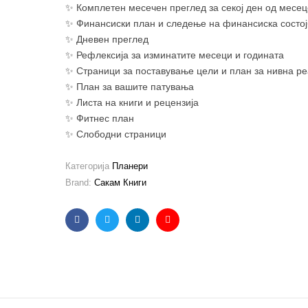
✨ Комплетен месечен преглед за секој ден од месе
✨ Финансиски план и следење на финансиска состо
✨ Дневен преглед
✨ Рефлексија за изминатите месеци и годината
✨ Страници за поставување цели и план за нивна ре
✨ План за вашите патувања
✨ Листа на книги и рецензија
✨ Фитнес план
✨ Слободни страници
Категорија
Планери
Brand:
Сакам Книги
Facebook
Twitter
Linkedin
Email