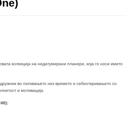
One)
1.199 ден
1.300 ден
1.300 ден
овата колекција на недатумирани планери, која го носи името
идружник во пативањето низ времето и себеоткривањето со
лнетост и мотивација.
40):