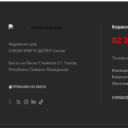
Корис
02 
Издавачка куќа
САКАМ КНИГИ ДООЕЛ Скопје
Телефон
Биста на Васил Главинов 17, Скопје,
Република Северна Македонија
Книжар
Капито
Лептока
ПРИКАЖИ НА МАПА
contac