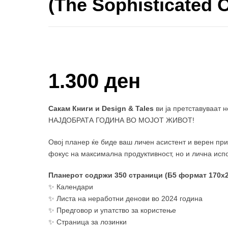
(The Sophisticated 
Купи и собери: 10 Поени
1.300 ден
Сакам Книги и Design & Tales
ви ја претставуваат н
НАЈДОБРАТА ГОДИНА ВО МОЈОТ ЖИВОТ!
Овој планер ќе биде ваш личен асистент и верен пр
фокус на максимална продуктивност, но и лична испо
Планерот содржи 350 страници (Б5 формат 170х2
✨ Календари
✨ Листа на неработни денови во 2024 година
✨ Предговор и упатство за користење
✨ Страница за лозинки