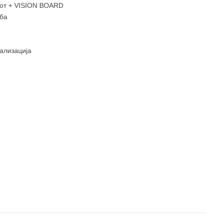
цот + VISION BOARD
јба
ализација