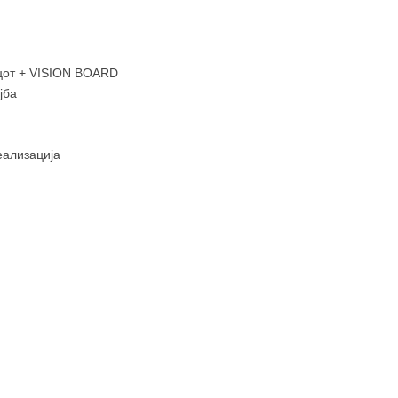
ецот + VISION BOARD
јба
еализација