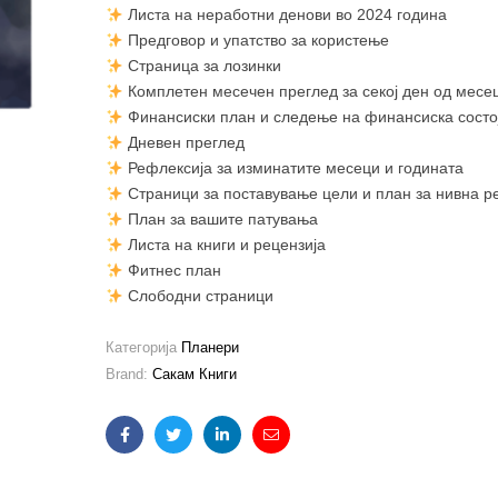
Листа на неработни денови во 2024 година
Предговор и упатство за користење
Страница за лозинки
Комплетен месечен преглед за секој ден од мес
Финансиски план и следење на финансиска состо
Дневен преглед
Рефлексија за изминатите месеци и годината
Страници за поставување цели и план за нивна р
План за вашите патувања
Листа на книги и рецензија
Фитнес план
Слободни страници
Категорија
Планери
Brand:
Сакам Книги
Facebook
Twitter
Linkedin
Email