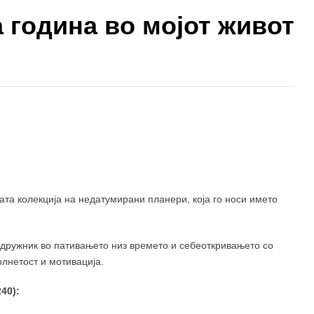
 година во мојот живот
1.300 ден
1.300 ден
вата колекција на недатумирани планери, која го носи името
идружник во пативањето низ времето и себеоткривањето со
лнетост и мотивација.
40):