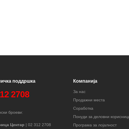
ничка поддршка
Компанија
За нас
312 2708
Продажни места
Соработка
ски броеви:
Понуди за деловни корисниц
ница Центар
| 02 312 2708
Програма за лојалност