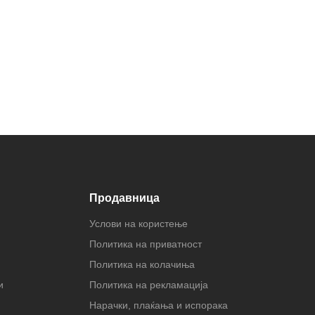
Продавница
Услови на користење
Политика на приватност
Политика на колачиња
и
Политика на рекламација
Нарачки, плаќања и испорака