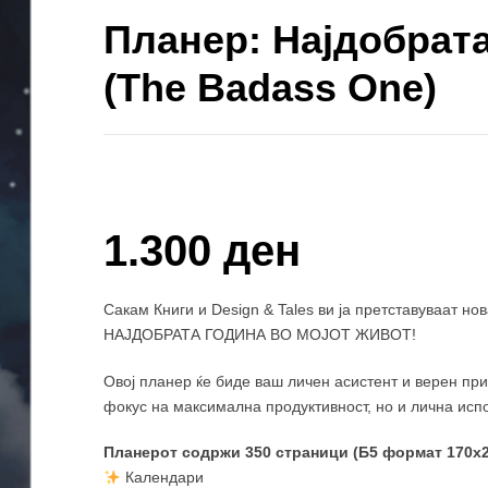
Планер: Најдобрата
(The Badass One)
Купи и собери: 10 Поени
1.300 ден
Сакам Книги и Design & Tales ви ја претставуваат но
НАЈДОБРАТА ГОДИНА ВО МОЈОТ ЖИВОТ!
Овој планер ќе биде ваш личен асистент и верен пр
фокус на максимална продуктивност, но и лична испо
Планерот содржи 350 страници (Б5 формат 170х2
Календари