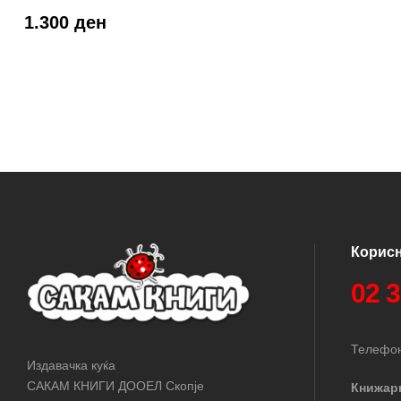
Cute One)
1.300 ден
Корис
02 
Телефон
Издавачка куќа
САКАМ КНИГИ ДООЕЛ Скопје
Книжар