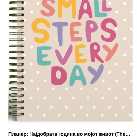
Планер: Најдобрата година во мојот живот (The