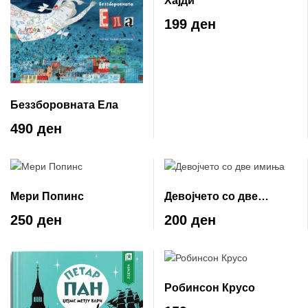
Хајди
199 ден
Беззборовната Ела
490 ден
Мери Попинс
Девојчето со две
имиња
250 ден
200 ден
Робинсон Крусо