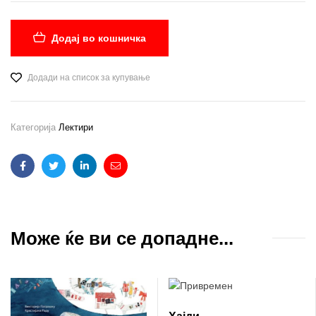
Додај во кошничка
Додади на список за купување
Категорија
Лектири
Facebook
Twitter
Linkedin
Email
Може ќе ви се допадне...