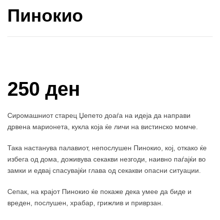
Пинокио
Купи и собери: 10 Поени
250 ден
Сиромашниот старец Џепето доаѓа на идеја да направи
дрвена марионета, кукла која ќе личи на вистинско момче.
Така настанува палавиот, непослушен Пинокио, кој, откако ќе
избега од дома, доживува секакви незгоди, наивно паѓајќи во
замки и едвај спасувајќи глава од секакви опасни ситуации.
Сепак, на крајот Пинокио ќе покаже дека умее да биде и
вреден, послушен, храбар, грижлив и приврзан.