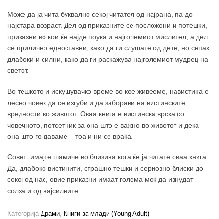
Може да ја чита буквално секој читател од најрана, па до
најстара возраст. Дел од приказните се посложени и потешки,
приказни во кои ќе најде поука и најголемиот мислител, а дел
се прилично едноставни, како да ги слушате од дете, но сепак
длабоки и силни, како да ги раскажува најголемиот мудрец на
светот.
Во тешкото и искушувачко време во кое живееме, навистина е
лесно човек да се изгуби и да заборави на вистинските
вредности во животот. Оваа книга е вистинска врска со
човечното, потсетник за она што е важно во животот и дека
она што го даваме – тоа и ни се враќа.
Совет: имајте шамиче во близина кога ќе ја читате оваа книга.
Да, длабоко вистинити, страшно тешки и сериозно блиски до
секој од нас, овие приказни имаат голема моќ да изнудат
солза и од најсилните…
Категорија
Драми
,
Книги за млади (Young Adult)