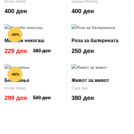
Колин Хувер
Џована Флечер
400 ден
400 ден
-40%
Можеби некогаш
Роза за балерината
229 ден
250 ден
380 ден
-40%
Без каење
Живот за живот
Колин Хувер
Сара Зар
299 ден
380 ден
500 ден