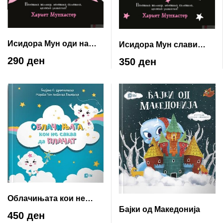
Исидора Мун оди на
Исидора Мун слави
кампување
роденден
290 ден
350 ден
Облачињата кои не
Бајки од Македонија
сакаа да плачат
450 ден