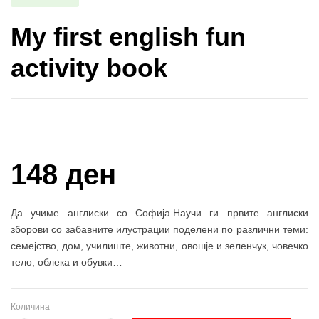
My first english fun
activity book
Купи и собери: 10 Поени
148 ден
Да учиме англиски со Софија.
Научи ги првите англиски
зборови со забавните илустрации поделени по различни теми:
семејство, дом, училиште, животни, овошје и зеленчук, човечко
тело, облека и обувки…
Количина