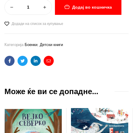
Додај во кошничка
Додади на список за купување
Категорија
Боенки
,
Детски книги
Facebook
Twitter
Linkedin
Email
Може ќе ви се допадне...