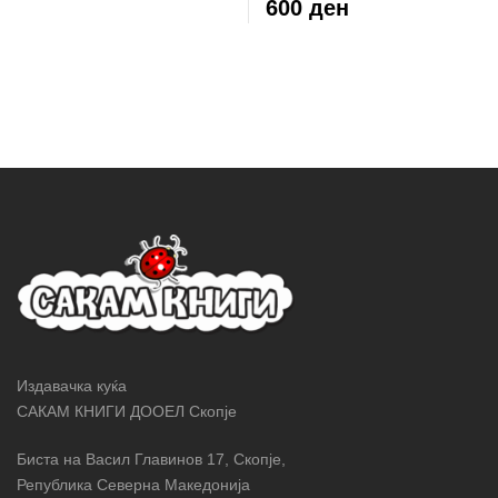
600 ден
Издавачка куќа
САКАМ КНИГИ ДООЕЛ Скопје
Биста на Васил Главинов 17, Скопје,
Република Северна Македонија