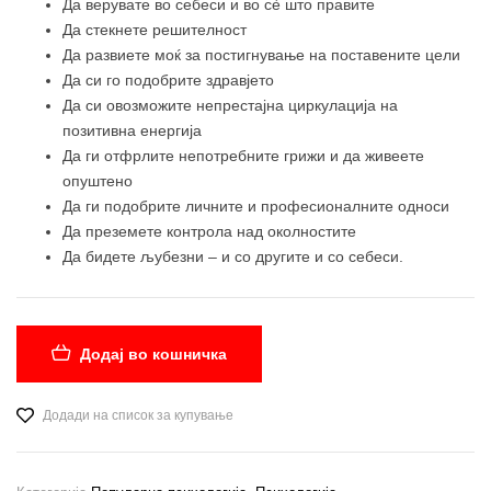
Да верувате во себеси и во сè што правите
Да стекнете решителност
Да развиете моќ за постигнување на поставените цели
Да си го подобрите здравјето
Да си овозможите непрестајна циркулација на
позитивна енергија
Да ги отфрлите непотребните грижи и да живеете
опуштено
Да ги подобрите личните и професионалните односи
Да преземете контрола над околностите
Да бидете љубезни – и со другите и со себеси.
Додај во кошничка
Додади на список за купување