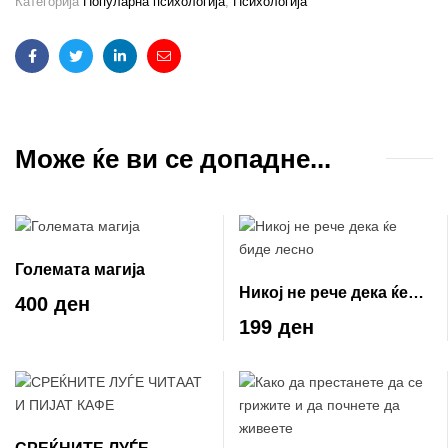
Категорија
Популарна психологија
,
Психологија
Facebook
Twitter
Linkedin
Email
Може ќе ви се допадне...
Големата магија
Никој не рече дека ќе
400 ден
биде лесно
199 ден