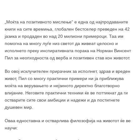
„Моќта на позитивното мислење“ е една од најпродаваните
книги на сите времиња, глобален бестселер преведен на 42
јазика и продаден во над 20 милиони примероци. Таа им
помогна на многу луѓе низ светот да живеат целосно и
исполнето преку инспиративната порака на Норман Винсент
Пил за неопходноста од верба и позитивен став кон животот.
Во овој исклучителен прирачник за исполнет, здрав и вреден
живот, Пил со многу практични примери ни ја приближува
моќта на верувањето и нејзиното директно благотворно
влијание. Неговите практични техники ќе ве поттикнат да ги
остварите сите свои амбиции и надежи и да постигнете
душевен мир.
Оваа едноставна и остварлива филозофија на животот ќе ве
научи: