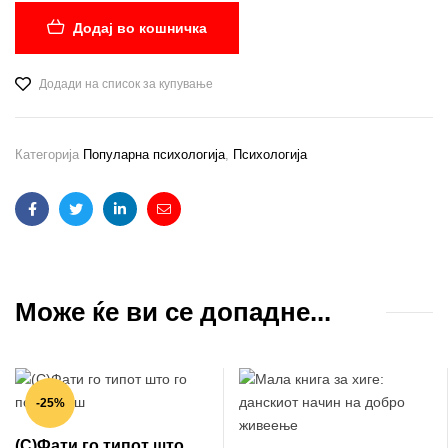
Додај во кошничка
Додади на список за купување
Категорија
Популарна психологија
,
Психологија
Facebook
Twitter
Linkedin
Email
Може ќе ви се допадне...
-25%
(С)Фати го типот што го