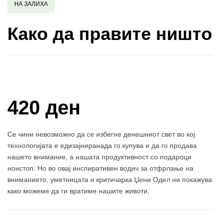
НА ЗАЛИХА
Како да правите ништо
Купи и собери: 10 Поени
420 ден
Се чини невозможно да се избегне денешниот свет во кој
технологијата е едизајниранада го купува и да го продава
нашето внимание, а нашата продуктивност со подароци
нонстоп. Но во овај инспиративен водич за отфрлање на
вниманието, уметницата и критичарка Џени Одел ни покажува
како можеме да ги вратиме нашите животи.