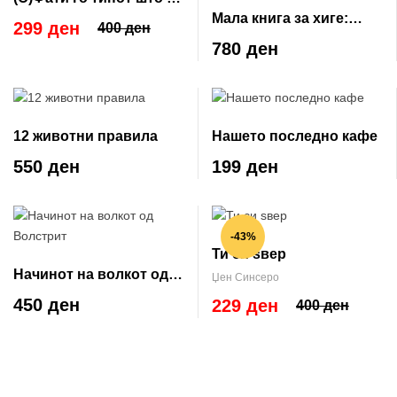
Мала книга за хиге:
посакуваш
299 ден
400 ден
данскиот начин на
780 ден
добро живеење
12 животни правила
Нашето последно кафе
550 ден
199 ден
-43%
Ти си ѕвер
Начинот на волкот од
Џен Синсеро
Волстрит
450 ден
229 ден
400 ден