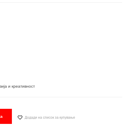
ија и креативност
ка
Додади на список за купување