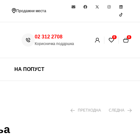
Продажни места
02 312 2708
0
0
Корисничка поддршка
НА ПОПУСТ
ПРЕТХОДНА
СЛЕДНА
ња
490 ден
299 ден
350 ден