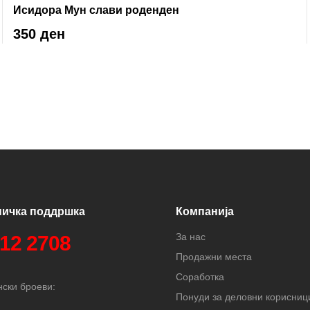
Исидора Мун слави роденден
350 ден
ничка поддршка
Компанија
За нас
312 2708
Продажни места
Соработка
ски броеви:
Понуди за деловни корисниц