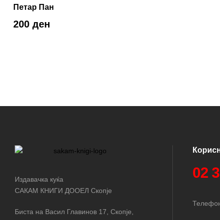
Петар Пан
200 ден
Корис
02 
Издавачка куќа
САКАМ КНИГИ ДООЕЛ Скопје
Телефон
Биста на Васил Главинов 17, Скопје,