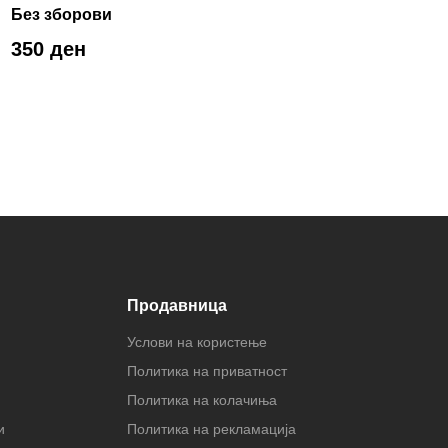
Без зборови
350 ден
Продавница
Услови на користење
Политика на приватност
Политика на колачиња
и
Политика на рекламација