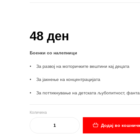
Купи и собери: 10 Поени
48 ден
Боенки со налепници
• За развој на моторичките вештини кај децата
• За јакнење на концентрацијата
• За поттикнување на детската љубопитност, фантаз
Количина
Додај во кошнич