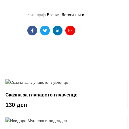
Категорија
Боенки
,
Детски книги
Facebook
Twitter
Linkedin
Email
Сказна за глупавото глувченце
130 ден