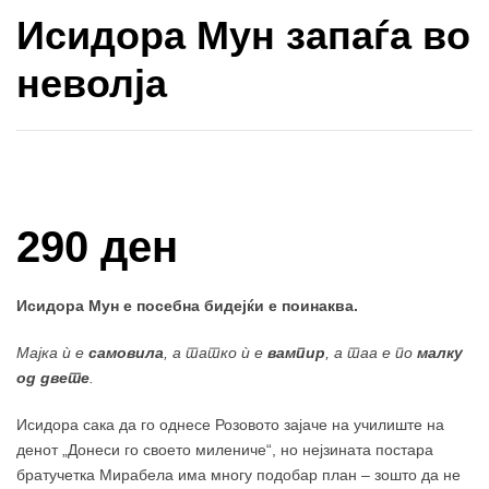
Исидора Мун запаѓа во
неволја
Купи и собери: 10 Поени
290 ден
Исидора Мун е посебна бидејќи е поинаква.
Мајка ù е
самовила
, а татко ù е
вампир
, а таа е по
малку
од двете
.
Исидора сака да го однесе Розовото зајаче на училиште на
денот „Донеси го своето милениче“, но нејзината постара
братучетка Мирабела има многу подобар план – зошто да не