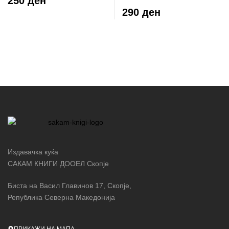
250 ден
кампување
290 ден
Издавачка куќа
САКАМ КНИГИ ДООЕЛ Скопје
Биста на Васил Главинов 17, Скопје,
Република Северна Македонија
ПРИКАЖИ НА МАПА