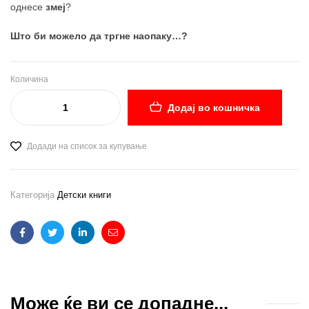
однесе
змеј
?
Што би можело да тргне наопаку…?
Количина
Додај во кошничка
Додади на список за купување
Категорија
Детски книги
Facebook
Twitter
Linkedin
Email
Може ќе ви се допадне...