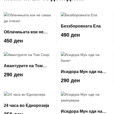
Беззборовната Ела
Облачињата кои не
490 ден
сакаа да плачат
450 ден
Авантурите на Том
Исидора Мун оди на
Соер
290 ден
балет
290 ден
24 часа во Еднорозија
Исидора Мун оди на