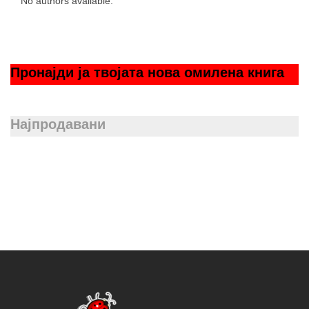
No authors available.
Пронаjди jа твоjата нова омилена книга
Најпродавани