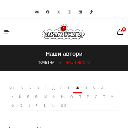
0
Наши автори
ПОЧЕТНА
НАШИ АВТОРИ
ALL
А
Б
В
Г
Д
Ѓ
Е
Ж
З
Ѕ
И
Ј
К
Ќ
Л
Љ
М
Н
Њ
О
П
Р
С
Т
У
Ф
Х
Ц
Ч
Џ
Ш
0-9