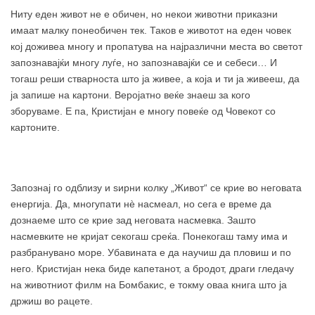
Ниту еден живот не е обичен, но некои животни приказни
имаат малку понеобичен тек. Таков е животот на еден човек
кој доживеа многу и пропатува на најразлични места во светот
запознавајќи многу луѓе, но запознавајќи се и себеси… И
тогаш реши стварноста што ја живее, а која и ти ја живееш, да
ја запише на картони. Веројатно веќе знаеш за кого
зборуваме. Е па, Кристијан е многу повеќе од Човекот со
картоните.
Запознај го одблизу и ѕирни колку „Живот“ се крие во неговата
енергија. Да, многупати нè насмеал, но сега е време да
дознаеме што се крие зад неговата насмевка. Зашто
насмевките не кријат секогаш среќа. Понекогаш таму има и
разбранувано море. Убавината е да научиш да пловиш и по
него. Кристијан нека биде капетанот, а бродот, драги гледачу
на животниот филм на Бомбакис, е токму оваа книга што ја
држиш во рацете.