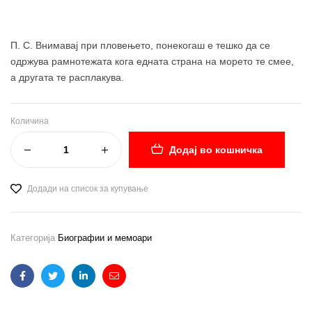
П. С. Внимавај при пловењето, понекогаш е тешко да се
одржува рамнотежата кога едната страна на морето те смее,
а другата те расплакува.
Количина
Додај во кошничка
Додади на список за купување
Категорија
Биографии и мемоари
Facebook
Twitter
Linkedin
Email