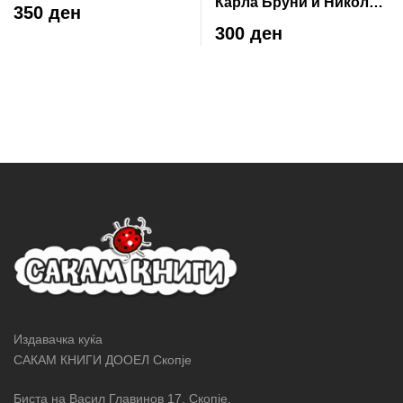
Карла Бруни и Никола
350 ден
Саркози: вистинска
300 ден
приказна
Издавачка куќа
САКАМ КНИГИ ДООЕЛ Скопје
Биста на Васил Главинов 17, Скопје,