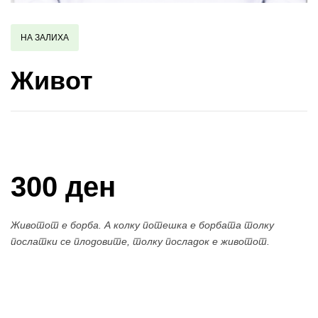
НА ЗАЛИХА
Живот
Купи и собери: 10 Поени
300 ден
Животот е борба. А колку потешка е борбата толку
послатки се плодовите, толку посладок е животот.