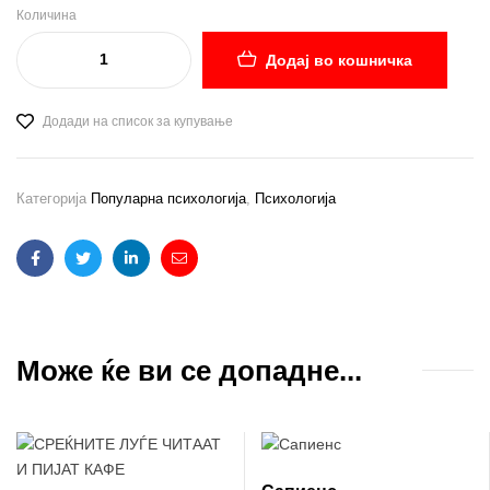
Количина
Додај во кошничка
Додади на список за купување
Категорија
Популарна психологија
,
Психологија
Facebook
Twitter
Linkedin
Email
Може ќе ви се допадне...