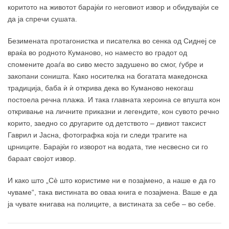
коритото на животот барајќи го неговиот извор и обидувајќи се
да ја спречи сушата.
Безимената протагонистка и писателка во сенка од Сиднеј се
враќа во родното Куманово, но наместо во градот од
спомените доаѓа во сиво место задушено во смог, ѓубре и
закопани соништа. Како носителка на богатата македонска
традиција, баба ѝ ѝ открива дека во Куманово некогаш
постоела речна плажа. И така главната хероина се впушта кон
откривање на личните приказни и легендите, кон сувото речно
корито, заедно со другарите од детството – дивиот таксист
Гаврил и Јасна, фотографка која ги следи трагите на
црниците. Барајќи го изворот на водата, тие несвесно си го
бараат својот извор.
И како што „Сè што користиме ни е позајмено, а наше е да го
чуваме“, така вистината во оваа книга е позајмена. Ваше е да
ја чувате книгава на полиците, а вистината за себе – во себе.