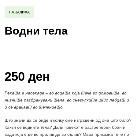
НА ЗАЛИХА
Водни тела
Купи и собери: 10 Поени
250 ден
Реката е насекаде – во водата која тече во домовите, во
нивните разбранувани тела, во снегулките што лебдат и
ѝ се враќаат во течението.
Што значи да се биде и колку сме изградени од она што било?
Какви се водните тела? Дали човекот е растреперен бран и
вода која е де во прилив де во одлив? Оваа приказна тече по