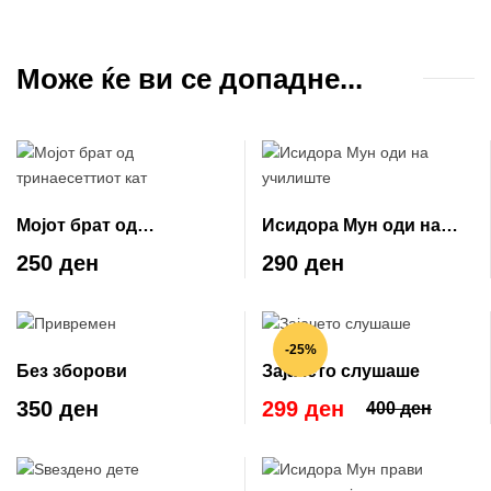
Може ќе ви се допадне...
Мојот брат од
Исидора Мун оди на
тринаесеттиот кат
училиште
250 ден
290 ден
-25%
Без зборови
Зајачето слушаше
350 ден
299 ден
400 ден