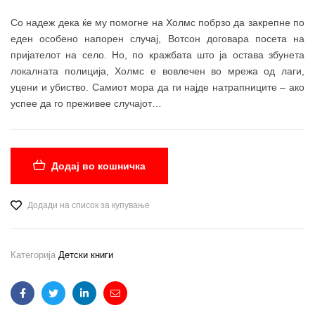
Со надеж дека ќе му помогне на Холмс побрзо да закрепне по
еден особено напорен случај, Вотсон договара посета на
пријателот на село. Но, по кражбата што ја остава збунета
локалната полиција, Холмс е вовлечен во мрежа од лаги,
уцени и убиство. Самиот мора да ги најде натрапниците – ако
успее да го преживее случајот…
Додај во кошничка
Додади на список за купување
Категорија
Детски книги
Facebook
Twitter
Linkedin
Email