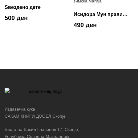
Ѕвездено дете
Исидора Мун прави
500 ден
зимска магија
490 ден
Издавачка куќа
САКАМ КНИГИ ДООЕЛ Скопје
Биста на Васил Главинов 17, Скопје,
Република Северна Македонија