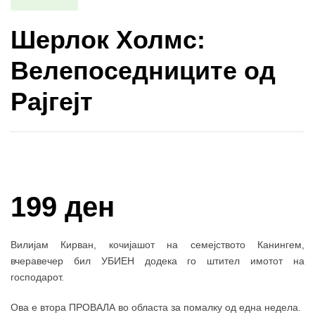
Шерлок Холмс:
Велепоседниците од
Рајгејт
Купи и собери: 10 Поени
199 ден
Вилијам Кирван, кочијашот на семејството Канингем,
вчеравечер бил УБИЕН додека го штител имотот на
господарот.
Ова е втора ПРОВАЛА во областа за помалку од една недела.