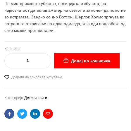
По мистериозното убиство, полицијата е збунета, па
најпознатиот детектив аматер на светот е замолен да помогне
во истрагата. Заедно со д-р Вотсон, Шерлок Холмс тргнува во
потрага за откривање на една одмазда, која оди подлабоко од
сите можни претпоставки.
Количина
Додај во кошничка
Додади на список за купување
Категорија
Детски книги
Facebook
Twitter
Linkedin
Email