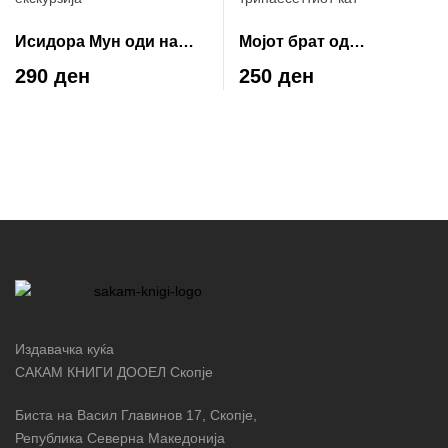
Исидора Мун оди на
Мојот брат од
екскурзија
тринаесеттиот кат
290 ден
250 ден
Издавачка куќа
САКАМ КНИГИ ДООЕЛ Скопје
Биста на Васил Главинов 17, Скопје,
Република Северна Македонија