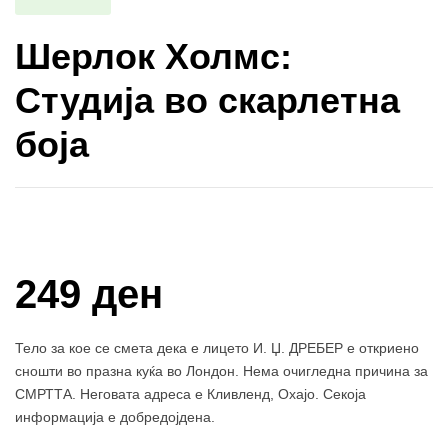
Шерлок Холмс:
Студија во скарлетна
боја
Купи и собери: 10 Поени
249 ден
Тело за кое се смета дека е лицето И. Џ. ДРЕБЕР е откриено
сношти во празна куќа во Лондон. Нема очигледна причина за
СМРТТА. Неговата адреса е Кливленд, Охајо. Секоја
информација е добредојдена.