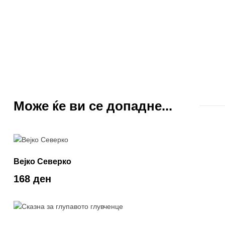
Може ќе ви се допадне...
Вејко Северко
168 ден