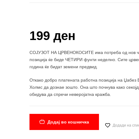
Купи и собери: 10 Поени
199 ден
СОЈУЗОТ НА ЦРВЕНОКОСИТЕ има потреба од нов член
позиција ќе биде ЧЕТИРИ фунти неделно. Сите црвен
година ќе бидат земени предвид.
Откако добро платената работна позиција на Џабез В
Холмс да дознае зошто. Она што почнува како секојд
обидува да спречи неверојатна кражба.
Додај во кошничка
Додади на спи