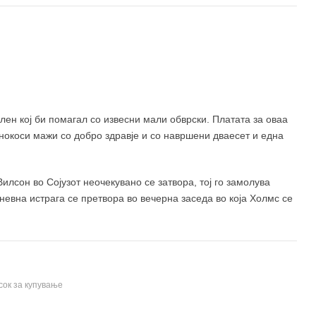
 кој би помагал со извесни мали обврски. Платата за оваа
окоси мажи со добро здравје и со навршени дваесет и една
илсон во Сојузот неочекувано се затвора, тој го замолува
невна истрага се претвора во вечерна заседа во која Холмс се
сок за купување