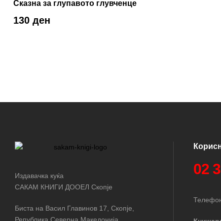
Сказна за глупавото глувченце
130 ден
Корис
02 
Издавачка куќа
САКАМ КНИГИ ДООЕЛ Скопје
Телефон
Биста на Васил Главинов 17, Скопје,
Република Северна Македонија