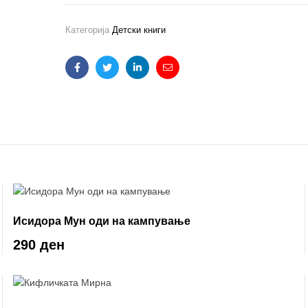
Категорија
Детски книги
Facebook
Twitter
Linkedin
Email
Исидора Мун оди на кампување
290 ден