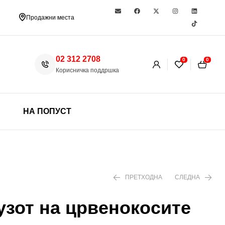
Продажни места
02 312 2708
0
0
Корисничка поддршка
НА ПОПУСТ
ПРЕТХОДНА
СЛЕДНА
узот на црвенокосите
490 ден
299 ден
350 ден