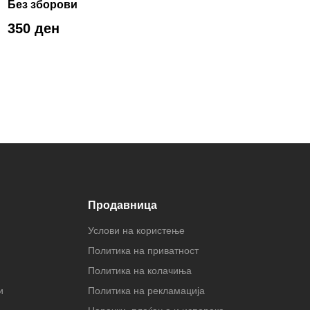
Без зборови
350 ден
Продавница
Услови на користење
Политика на приватност
Политика на колачиња
и
Политика на рекламација