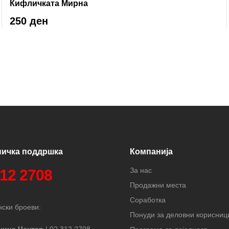
Кифличката Мирна
250 ден
ничка поддршка
Компанија
За нас
312 2708
Продажни места
Соработка
ски броеви:
Понуди за деловни корисниц