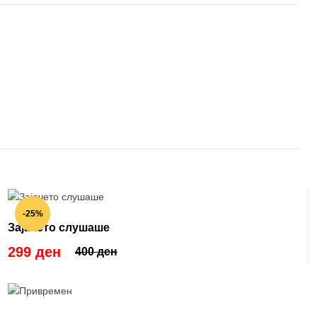
-25%
Зајачето слушаше
299 ден
400 ден