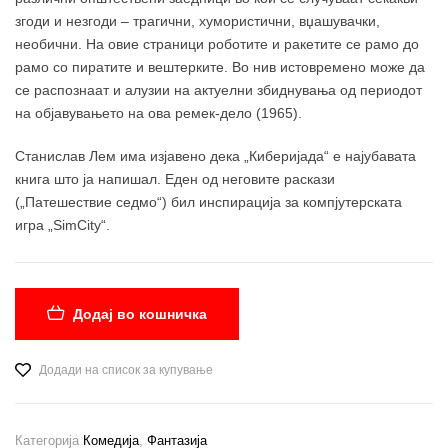
згоди и незгоди – трагични, хумористични, вџашувачки,
необични. На овие страници роботите и ракетите се рамо до
рамо со пиратите и вештерките. Во нив истовремено може да
се распознаат и алузии на актуелни збиднувања од периодот
на објавувањето на ова ремек-дело (1965).
Станислав Лем има изјавено дека „Киберијада“ е најубавата
книга што ја напишал. Еден од неговите раскази
(„Патешествие седмо“) бил инспирација за компјутерската
игра „SimCity“.
Додај во кошничка
Додади на список за купување
Категорија
Комедија
,
Фантазија