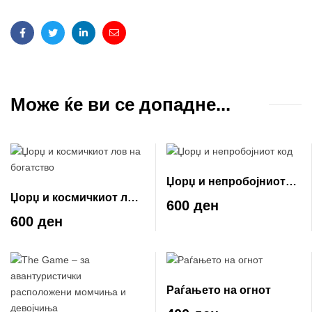
Facebook
Twitter
Linkedin
Email
Може ќе ви се допадне...
Џорџ и непробојниот
Џорџ и космичкиот лов
код
600 ден
на богатство
600 ден
Раѓањето на огнот