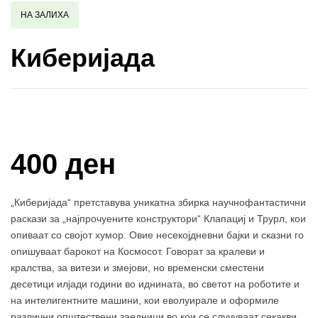
НА ЗАЛИХА
Киберијада
Купи и собери: 10 Поени
400 ден
„Киберијада“ претставува уникатна збирка научнофантастични
раскази за „најпрочуените конструктори“ Клапациј и Трурл, кои
опиваат со својот хумор. Овие несекојдневни бајки и сказни го
опишуваат барокот на Космосот. Говорат за кралеви и
кралства, за витези и змејови, но временски сместени
десетици илјади години во иднината, во светот на роботите и
на интелигентните машини, кои еволуирале и оформиле
различни општествени заедници во кои се случуваат секакви