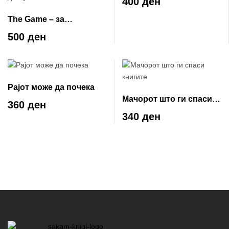
400 ден
The Game – за
авантуристички
500 ден
расположени момчиња
и девојчиња
Рајот може да почека
Мачорот што ги спаси
360 ден
книгите
340 ден