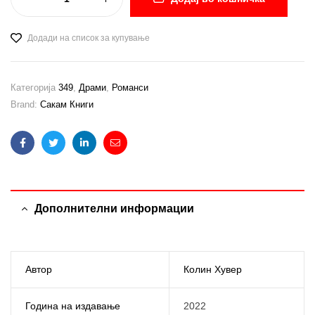
Додади на список за купување
Категорија
349
,
Драми
,
Романси
Brand:
Сакам Книги
Facebook
Twitter
Linkedin
Email
Дополнителни информации
Автор
Колин Хувер
Година на издавање
2022