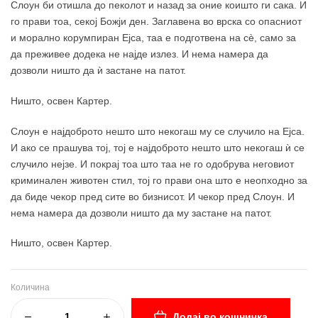
Слоун би отишла до пеколот и назад за оние коишто ги сака. И
го прави тоа, секој Божји ден. Заглавена во врска со опасниот
и морално корумпиран Ејса, таа е подготвена на сè, само за
да преживее додека не најде излез. И нема намера да
дозволи ништо да ѝ застане на патот.
Ништо, освен Картер.
Слоун е најдоброто нешто што некогаш му се случило на Ејса.
И ако се прашува тој, тој е најдоброто нешто што некогаш ѝ се
случило нејзе. И покрај тоа што таа не го одобрува неговиот
криминален животен стил, тој го прави она што е неопходно за
да биде чекор пред сите во бизнисот. И чекор пред Слоун. И
нема намера да дозволи ништо да му застане на патот.
Ништо, освен Картер.
Количина
Додај во кошничка