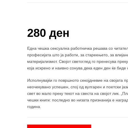
Купи и собери: 10 Поени
280 ден
Една чешка сексуална работничка решава со читател
професијата што ја работи, за стареењето, за влијан
материјализмот. Својот светоглед го пренесува преку
која искрено и наивно сонува дека еден ден ќе биде
Исполнувајќи го површното секојдневие на својата п
неочекувано успешен, спој од вулгарен и поетски ја
свет во мало преку текот на свеста на својот лик. „
чешки книги: последно во низата признанија е награ
година.