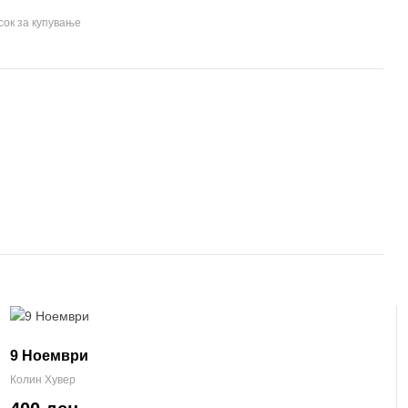
сок за купување
9 Ноември
Колин Хувер