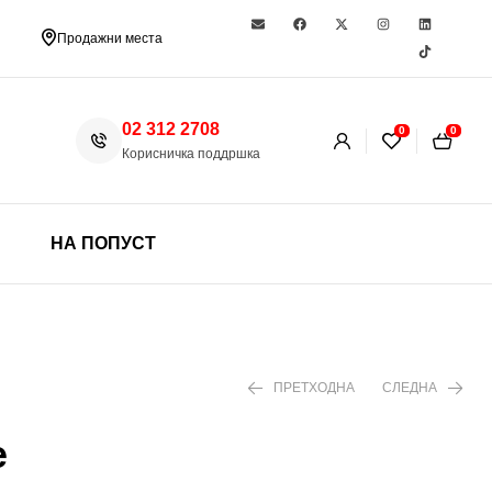
Продажни места
02 312 2708
0
0
Корисничка поддршка
НА ПОПУСТ
ПРЕТХОДНА
СЛЕДНА
е
350 ден
1.199 ден
1.890 ден