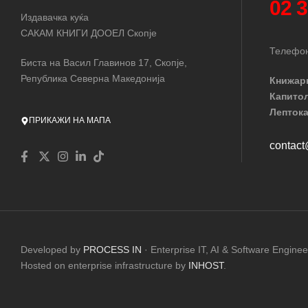
02 
Издавачка куќа
САКАМ КНИГИ ДООЕЛ Скопје
Телефон
Биста на Васил Главинов 17, Скопје,
Република Северна Македонија
Книжар
Капито
Лептока
ПРИКАЖИ НА МАПА
contac
Developed by
PROCESS IN
· Enterprise IT, AI & Software Enginee
Hosted on enterprise infrastructure by
INHOST
.