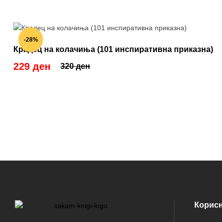
-28%
Крадец на колачиња (101 инспиративна приказна)
229 ден
320 ден
Корис