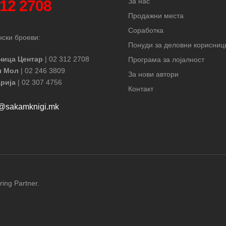
За нас
312 2708
Продажни места
Соработка
ски броеви:
Понуди за деловни корисниц
ница Центар
| 02 312 2708
Програма за лојалност
л Мол
| 02 246 3809
За нови автори
рија
| 02 307 4756
Контакт
t@sakamknigi.mk
ring Partner.