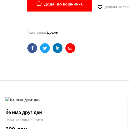
Додај во кошничка
Додади на спи
Категорија
Драми
Facebook
Twitter
Linkedin
Email
Ќе има друг ден
Лори Нелсон Спилмен