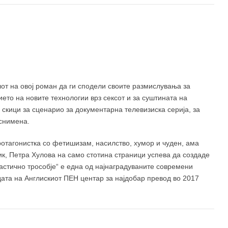
от на овој роман да ги сподели своите размислувања за
ието на новите технологии врз сексот и за суштината на
 скици за сценарио за документарна телевизиска серија, за
 снимена.
ротагонистка со фетишизам, насилство, хумор и чуден, ама
зик, Петра Хулова на само стотина страници успева да создаде
Пластично трособје“ е една од најнаградуваните современи
дата на Англискиот ПЕН центар за најдобар превод во 2017