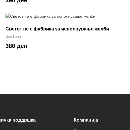
390 ден
Светот не е фабрика за исполнување желби
Џон Грин
380 ден
ничка поддршка
Компанија