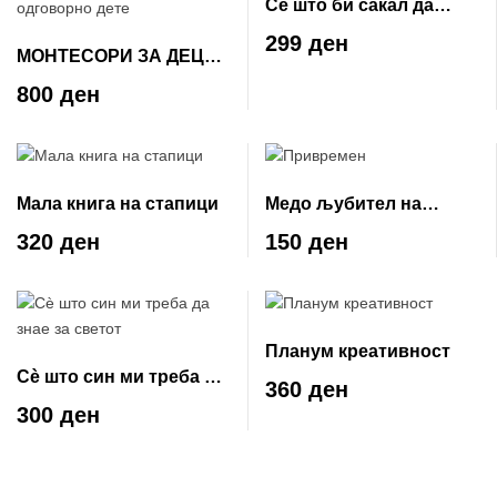
Се што би сакал да
знаев порано
299 ден
МОНТЕСОРИ ЗА ДЕЦА:
Родителски водич за
800 ден
воспитување
љубопитно и
одговорно дете
Мала книга на стапици
Медо љубител на
медот
320 ден
150 ден
Планум креативност
Сè што син ми треба да
360 ден
знае за светот
300 ден