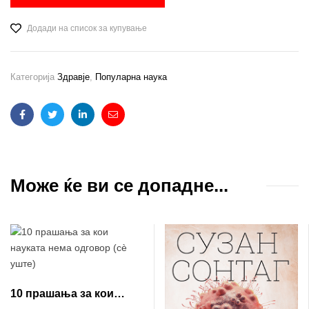
Додади на список за купување
Категорија
Здравје
,
Популарна наука
Facebook
Twitter
Linkedin
Email
Може ќе ви се допадне...
10 прашања за кои