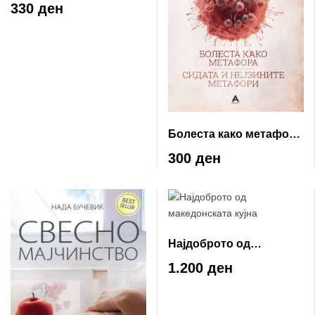
науката нема одговор
330 ден
(сè уште)
Болеста како метафора
/ Сидата и нејзините
300 ден
метафори
Најдоброто од
македонската кујна
1.200 ден