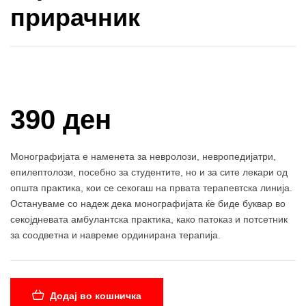
прирачник
Купи и собери: 10 Поени
390 ден
Монографијата е наменета за невролози, невропедијатри,
епилептолози, посебно за студентите, но и за сите лекари од
општа практика, кои се секогаш на првата терапевтска линија.
Остануваме со надеж дека монографијата ќе биде буквар во
секојдневата амбулантска практика, како патоказ и потсетник
за соодветна и навреме ординирана терапија.
Додај во кошничка