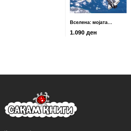
Вселена: мојата
џиновска книга со
1.090 ден
основни факти за
нашиот универзум