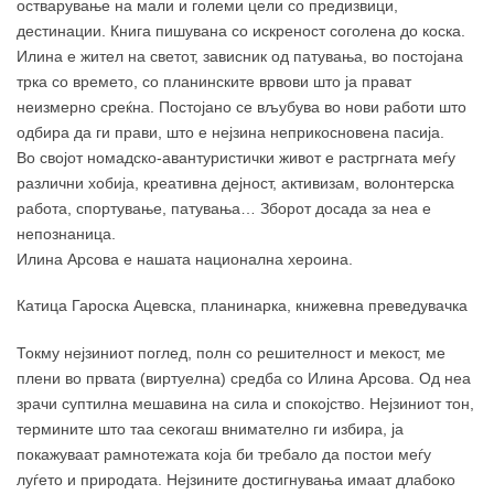
остварување на мали и големи цели со предизвици,
дестинации. Книга пишувана со искреност соголена до коска.
Илина е жител на светот, зависник од патувања, во постојана
трка со времето, со планинските врвови што ја прават
неизмерно среќна. Постојано се вљубува во нови работи што
одбира да ги прави, што е нејзина неприкосновена пасија.
Во својот номадско-авантуристички живот е растргната меѓу
различни хобија, креативна дејност, активизам, волонтерска
работа, спортување, патувања… Зборот досада за неа е
непознаница.
Илина Арсова е нашата национална хероина.
Катица Гароска Ацевска, планинарка, книжевна преведувачка
Токму нејзиниот поглед, полн со решителност и мекост, ме
плени во првата (виртуелна) средба со Илина Арсова. Од неа
зрачи суптилна мешавина на сила и спокојство. Нејзиниот тон,
термините што таа секогаш внимателно ги избира, ја
покажуваат рамнотежата која би требало да постои меѓу
луѓето и природата. Нејзините достигнувања имаат длабоко