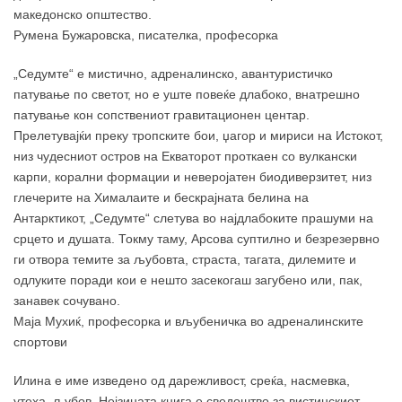
македонско општество.
Румена Бужаровска, писателка, професорка
„Седумте“ е мистично, адреналинско, авантуристичко
патување по светот, но е уште повеќе длабоко, внатрешно
патување кон сопствениот гравитационен центар.
Прелетувајќи преку тропските бои, џагор и мириси на Истокот,
низ чудесниот остров на Екваторот проткаен со вулкански
карпи, корални формации и неверојатен биодиверзитет, низ
глечерите на Хималаите и бескрајната белина на
Антарктикот, „Седумте“ слетува во најдлабоките прашуми на
срцето и душата. Токму таму, Арсова суптилно и безрезервно
ги отвора темите за љубовта, страста, тагата, дилемите и
одлуките поради кои е нешто засекогаш загубено или, пак,
занавек сочувано.
Маја Мухиќ, професорка и вљубеничка во адреналинските
спортови
Илина е име изведено од дарежливост, среќа, насмевка,
утеха, љубов. Нејзината книга е сведоштво за вистинскиот