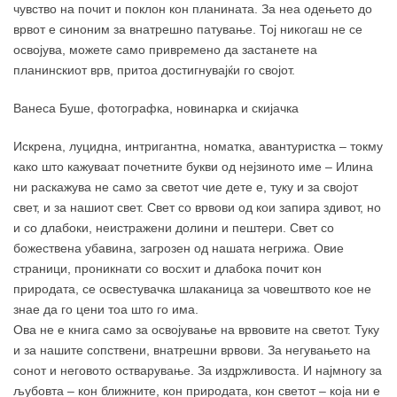
чувство на почит и поклон кон планината. За неа одењето до
врвот е синоним за внатрешно патување. Тој никогаш не се
освојува, можете само привремено да застанете на
планинскиот врв, притоа достигнувајќи го својот.
Ванеса Буше, фотографка, новинарка и скијачка
Искрена, луцидна, интригантна, номатка, авантуристка – токму
како што кажуваат почетните букви од нејзиното име – Илина
ни раскажува не само за светот чие дете е, туку и за својот
свет, и за нашиот свет. Свет со врвови од кои запира здивот, но
и со длабоки, неистражени долини и пештери. Свет со
божествена убавина, загрозен од нашата негрижа. Овие
страници, проникнати со восхит и длабока почит кон
природата, се освестувачка шлаканица за човештвото кое не
знае да го цени тоа што го има.
Ова не е книга само за освојување на врвовите на светот. Туку
и за нашите сопствени, внатрешни врвови. За негувањето на
сонот и неговото остварување. За издржливоста. И најмногу за
љубовта – кон ближните, кон природата, кон светот – која ни е