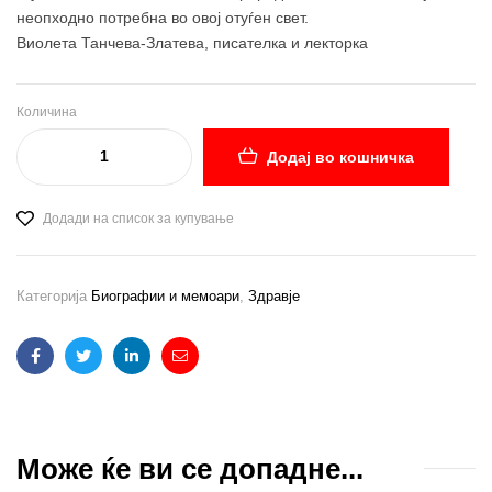
неопходно потребна во овој отуѓен свет.
Виолета Танчева-Златева, писателка и лекторка
Количина
Додај во кошничка
Додади на список за купување
Категорија
Биографии и мемоари
,
Здравје
Facebook
Twitter
Linkedin
Email
Може ќе ви се допадне...