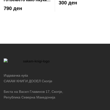
Саркози: вистинска
300 ден
уметноста на убавото
приказна
790 ден
јадење
Издавачка куќа
САКАМ КНИГИ ДООЕЛ Скопје
Биста на Васил Главинов 17, Скопје,
Република Северна Македонија