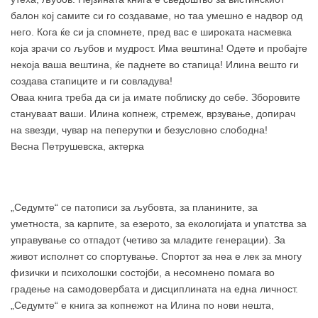
балон кој самите си го создаваме, но таа умешно е надвор од
него. Кога ќе си ја спомнете, пред вас е широката насмевка
која зрачи со љубов и мудрост. Има вештина! Одете и пробајте
некоја ваша вештина, ќе паднете во стапица! Илина вешто ги
создава стапиците и ги совладува!
Оваа книга треба да си ја имате поблиску до себе. Зборовите
стануваат ваши. Илина копнеж, стремеж, врзување, допирач
на ѕвезди, чувар на пеперутки и безусловно слободна!
Весна Петрушевска, актерка
„Седумте“ се патописи за љубовта, за планините, за
уметноста, за карпите, за езерото, за екологијата и упатства за
управување со отпадот (четиво за младите генерации). За
живот исполнет со спортување. Спортот за неа е лек за многу
физички и психолошки состојби, а несомнено помага во
градење на самодовербата и дисциплината на една личност.
„Седумте“ е книга за копнежот на Илина по нови нешта,