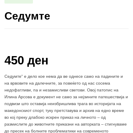
Седумте
Купи и собери: 10 Поени
450 ден
Седумте“ е дело кое нема да ве однесе само на падините и
на врвовите на далечните, за повеќето од нас сосема
недофатливи, па и незамисливи светови. Овој патопис на
Илина Арсова е документ не само за нејзините патешествија и
подвизи што оставија неизбришлива трага во историјата на
македонскиот спорт, туку претставува и архив на едно време
во кој преку длабоко искрен приказ на личното – од
размислите до животните приказни на авторката – стигнуваме
до пресек на болните проблематики на современото