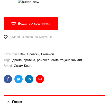
Додај во кошничка
Додади на список за купување
Категорија
349
,
Еротски
,
Романси
Tags:
драма
,
еротска
,
романса
,
саманта јанг
,
чик лит
Brand:
Сакам Книги
Facebook
Twitter
Linkedin
Email
Опис