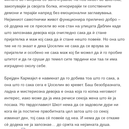
закопувајќи ја својата болка, игнорирајќи ги сопствените
демони и терајќи напред без емоционални заглавувања.
Нејзиниот самотнички живот функционира прилично добро –
сè додека не се пресели во нов стан на улицата Даблин каде
што запознава девојка која очигледно сака да ѝ стане
пријателка и маж кој сака да ѝ стане нешто повеќе. Но она што
тие не го знаат е дека Џоселин не сака да се врзува за
пријатели и особено не сака маж кој би можел да ѝ го пробие
штитот и да ги сруши до темел сите тврдини кои таа ги има
изградено околу себе.
Брејден Кармајкл е навикнат да го добива тоа што го сака, а
она што го сака сега е Џоселин во кревет. Баш безобразната,
ладна и мистериозна девојка е онаа која го копка неговиот
интерес, иако може да ја има речиси секоја жена што ќе ја
посака. Но тврдоглавиот Шкот нема да се задоволи дури ни
кога ќе ја постигне првобитната цел затоа што со секој
изминат ден, тој сака сè повеќе од неа. И нема да се откаже
сè додека не ја запознае… до сржта на нејзината душа.