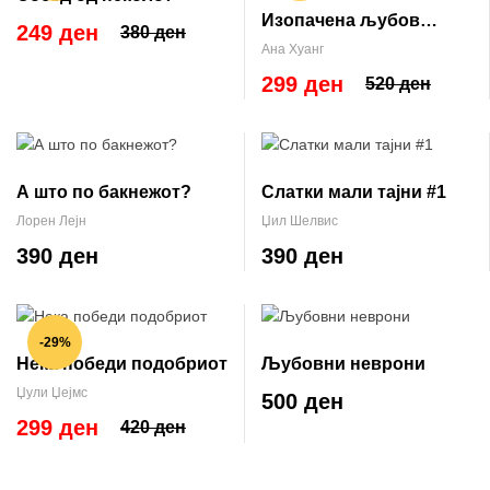
Изопачена љубов
249 ден
380 ден
(Twisted #1)
Ана Хуанг
299 ден
520 ден
А што по бакнежот?
Слатки мали тајни #1
Лорен Лејн
Џил Шелвис
390 ден
390 ден
-29%
Нека победи подобриот
Љубовни неврони
Џули Џејмс
500 ден
299 ден
420 ден