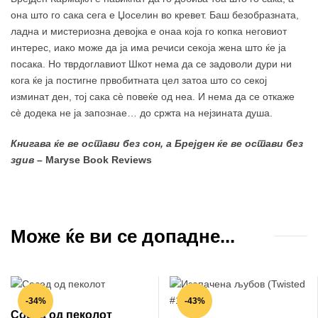
она што го сака сега е Џоселин во кревет. Баш безобразната,
ладна и мистериозна девојка е онаа која го копка неговиот
интерес, иако може да ја има речиси секоја жена што ќе ја
посака. Но тврдоглавиот Шкот нема да се задоволи дури ни
кога ќе ја постигне првобитната цел затоа што со секој
изминат ден, тој сака сè повеќе од неа. И нема да се откаже
сè додека не ја запознае… до сржта на нејзината душа.
Книгава ќе ве остави без сон, а Брејден ќе ве остави без
здив
– Maryse Book Reviews
Може ќе ви се допадне...
-34%
-43%
Сосед од пеколот