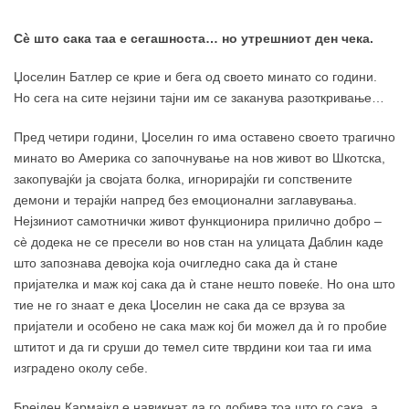
Сè што сака таа е сегашноста… но утрешниот ден чека.
Џоселин Батлер се крие и бега од своето минато со години.
Но сега на сите нејзини тајни им се заканува разоткривање…
Пред четири години, Џоселин го има оставено своето трагично
минато во Америка со започнување на нов живот во Шкотска,
закопувајќи ја својата болка, игнорирајќи ги сопствените
демони и терајќи напред без емоционални заглавувања.
Нејзиниот самотнички живот функционира прилично добро –
сè додека не се пресели во нов стан на улицата Даблин каде
што запознава девојка која очигледно сака да ѝ стане
пријателка и маж кој сака да ѝ стане нешто повеќе. Но она што
тие не го знаат е дека Џоселин не сака да се врзува за
пријатели и особено не сака маж кој би можел да ѝ го пробие
штитот и да ги сруши до темел сите тврдини кои таа ги има
изградено околу себе.
Брејден Кармајкл е навикнат да го добива тоа што го сака, а