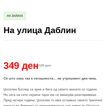
НА ЗАЛИХА
На улица Даблин
Купи и собери: 10 Поени
349 ден
420 ден
Сè што сака таа е сегашноста… но утрешниот ден чека.
Џоселин Батлер се крие и бега од своето минато со години.
Но сега на сите нејзини тајни им се заканува разоткривање…
Пред четири години, Џоселин го има оставено своето трагично
минато во Америка со започнување на нов живот во Шкотска,