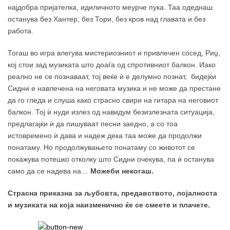
најдобра пријателка, идиличното меурче пука. Таа одеднаш
останува без Хантер, без Тори, без кров над главата и без
работа.
Тогаш во игра влегува мистериозниот и привлечен сосед, Риџ,
кој стои зад музиката што доаѓа од спротивниот балкон. Иако
реално не се познаваат, тој веќе ѝ е делумно познат, бидејќи
Сидни е навлечена на неговата музика и не може да престане
да го гледа и слуша како страсно свири на гитара на неговиот
балкон. Тој ѝ нуди излез од навидум безизлезната ситуација,
предлагајќи ѝ да пишуваат песни заедно, а со тоа
истовремено ѝ дава и надеж дека таа може да продолжи
понатаму. Но продолжувањето понатаму со животот се
покажува потешко отколку што Сидни очекува, па ѝ останува
само да се надева на…
Можеби некогаш.
Страсна приказна за љубовта, предавството, лојалноста
и музиката на која наизменично ќе се смеете и плачете.