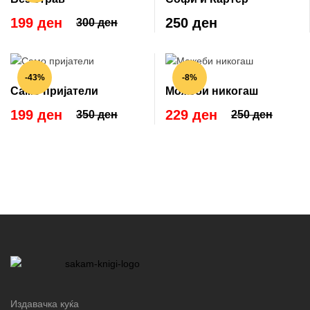
199 ден
250 ден
300 ден
-43%
-8%
Само пријатели
Можеби никогаш
199 ден
229 ден
350 ден
250 ден
Издавачка куќа