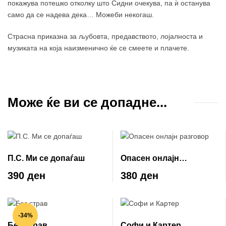
покажува потешко отколку што Сидни очекува, па ѝ останува
само да се надева дека… Можеби некогаш.
Страсна приказна за љубовта, предавството, лојалноста и
музиката на која наизменично ќе се смеете и плачете.
Може ќе ви се допадне...
П.С. Ми се допаѓаш
Опасен онлајн
разговор
390 ден
380 ден
-34%
Без страв
Софи и Картер