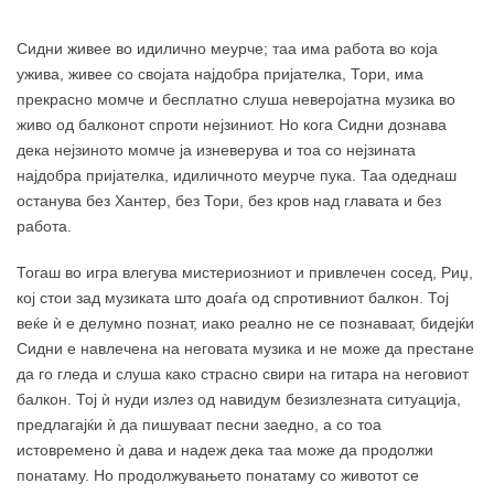
Сидни живее во идилично меурче; таа има работа во која
ужива, живее со својата најдобра пријателка, Тори, има
прекрасно момче и бесплатно слуша неверојатна музика во
живо од балконот спроти нејзиниот. Но кога Сидни дознава
дека нејзиното момче ја изневерува и тоа со нејзината
најдобра пријателка, идиличното меурче пука. Таа одеднаш
останува без Хантер, без Тори, без кров над главата и без
работа.
Тогаш во игра влегува мистериозниот и привлечен сосед, Риџ,
кој стои зад музиката што доаѓа од спротивниот балкон. Тој
веќе ѝ е делумно познат, иако реално не се познаваат, бидејќи
Сидни е навлечена на неговата музика и не може да престане
да го гледа и слуша како страсно свири на гитара на неговиот
балкон. Тој ѝ нуди излез од навидум безизлезната ситуација,
предлагајќи ѝ да пишуваат песни заедно, а со тоа
истовремено ѝ дава и надеж дека таа може да продолжи
понатаму. Но продолжувањето понатаму со животот се