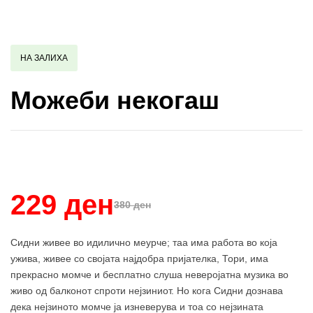
НА ЗАЛИХА
Можеби некогаш
Купи и собери: 10 Поени
229 ден
380 ден
Сидни живее во идилично меурче; таа има работа во која
ужива, живее со својата најдобра пријателка, Тори, има
прекрасно момче и бесплатно слуша неверојатна музика во
живо од балконот спроти нејзиниот. Но кога Сидни дознава
дека нејзиното момче ја изневерува и тоа со нејзината