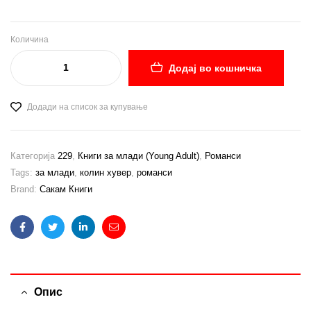
Количина
Додај во кошничка
Додади на список за купување
Категорија
229
,
Книги за млади (Young Adult)
,
Романси
Tags:
за млади
,
колин хувер
,
романси
Brand:
Сакам Книги
Facebook
Twitter
Linkedin
Email
Опис