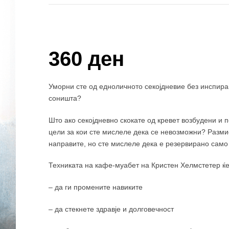
Купи и собери: 10 Поени
360 ден
Уморни сте од едноличното секојдневие без инспирац
соништа?
Што ако секојдневно скокате од кревет возбудени и 
цели за кои сте мислеле дека се невозможни? Разми
направите, но сте мислеле дека е резервирано само
Техниката на кафе-муабет на Кристен Хелмстетер ќе
– да ги промените навиките
– да стекнете здравје и долговечност