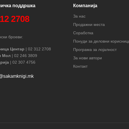
ничка поддршка
Компанија
За нас
312 2708
Продажни места
Соработка
ски броеви:
Понуди за деловни корисниц
ница Центар
| 02 312 2708
Програма за лојалност
л Мол
| 02 246 3809
За нови автори
рија
| 02 307 4756
Контакт
t@sakamknigi.mk