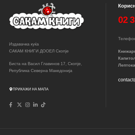
Корис
02 
Телефон
Издавачка куќа
САКАМ КНИГИ ДООЕЛ Скопје
Книжар
Капито
Биста на Васил Главинов 17, Скопје,
Лептока
Република Северна Македонија
contac
ПРИКАЖИ НА МАПА