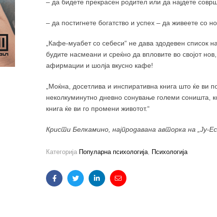
– да бидете прекрасен родител или да најдете совр
– да постигнете богатство и успех – да живеете со нов
„Кафе-муабет со себеси“ не дава здодевен список на
будите насмеани и среќно да впловите во својот нов
афирмации и шолја вкусно кафе!
„Моќна, досетлива и инспиративна книга што ќе ви по
неколкуминутно дневно сонување големи соништа, ко
книга ќе ви го промени животот.“
Кристи Белкамино, најпродавана авторка на „Ју-Ес-
Категорија
Популарна психологија
,
Психологија
Facebook
Twitter
Linkedin
Email