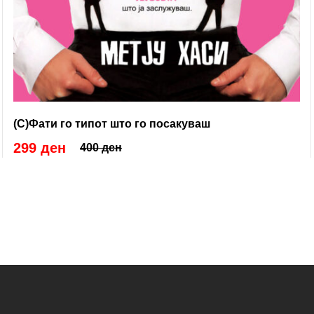
(С)Фати го типот што го посакуваш
299 ден
400 ден