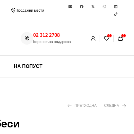
Продажни места
02 312 2708
0
0
Корисничка поддршка
НА ПОПУСТ
ПРЕТХОДНА
СЛЕДНА
беси
399 ден