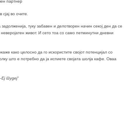
шен партнер
 сјај во очите.
 задолженија, туку забавен и делотворен начин секој ден да се
, неверојатен живот. И сето тоа со само петминутни дневни
каже како целосно да го искористите својот потенцијал со
лку што е потребно да ја испиете својата шолја кафе. Оваа
Еј тудеј“