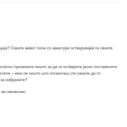
400 ден
490 ден
ија? Сакате живот полн со авантури остварувајќи ги своите
полетно преземате нешто за да ги остварите јасно поставените
слете – има ли нешто што отсекогаш сте сакале да го
 за избраните?
 ви овозможи: