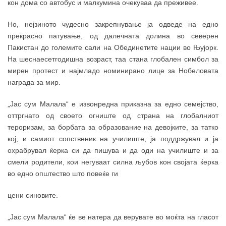
кон дома со автобус и малкумина очекуваа да преживее.
Но, нејзиното чудесно закрепнување ја одведе на едно
прекрасно патување, од далечната долина во северен
Пакистан до големите сали на Обединетите нации во Њујорк.
На шеснаесетгодишна возраст, таа стана глобален симбол за
мирен протест и најмладо номинирано лице за Нобеловата
награда за мир.
„Јас сум Малала“ е извонредна приказна за едно семејство,
оттргнато од своето огниште од страна на глобалниот
тероризам, за борбата за образование на девојките, за татко
кој, и самиот сопственик на училиште, ја поддржувал и ја
охрабрувал ќерка си да пишува и да оди на училиште и за
смели родители, кои негуваат силна љубов кон својата ќерка
во едно општество што повеќе ги
цени синовите.
„Јас сум Малала“ ќе ве натера да верувате во моќта на гласот