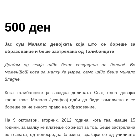
Купи и собери: 10 Поени
500 ден
Јас сум Малала: девојката која што се бореше за
образование и беше застрелана од Талибанците
Доаѓам од земја што беше создадена на полноќ. Во
моментот кога за малку ќе умрев, само што беше минало
пладне.
Кога талибанците ја зазедоа долината Сват, една девојка
крена глас. Малала Јусафсај одби да биде замолчена и се
бореше за нејзиното право на образование.
На 9 октомври, вторник, 2012 година, кога таа имаше 15
години, за малку ќе платеше со живот за тоа. Беше застрелана
во главата, од непосредна близина, враќајќи се од училиште