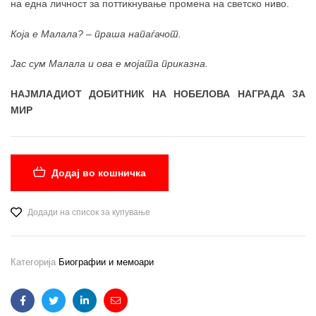
на една личност за поттикнување промена на светско ниво.
Која е Малала? – праша напаѓачот.
Јас сум Малала и ова е мојата приказна.
НАЈМЛАДИОТ ДОБИТНИК НА НОБЕЛОВА НАГРАДА ЗА
МИР
Додај во кошничка
Додади на список за купување
Категорија
Биографии и мемоари
Facebook
Twitter
Linkedin
Email