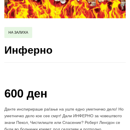
НА ЗАЛИХА
Инферно
Купи и собери: 10 Поени
600 ден
Данте инспирираше раѓање на уште едно уметничко дело! Но
уметничко дело кое сее смрт! Дали ИНФЕРНО за човештвото
значи Пекол, Чистилиште или Спасение? Роберт Ленгдон се
буди во болнички кревет, под седативи и потполно