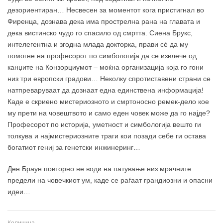
дезориентиран… Несвесен за моментот кога пристигнал во
Фиренца, дознава дека има прострелна рана на главата и
дека вистинско чудо го спасило од смртта. Сиена Брукс,
интелегентна и згодна млада докторка, прави сè да му
помогне на професорот по симбологија да се извлече од
канџите на Конзорциумот – моќна организација која го гони
низ три европски градови… Неколку спротиставени страни се
натпреваруваат да дознаат една единствена информација!
Каде е скриено мистериозното и смртоносно ремек-дело кое
му прети на човештвото и само еден човек може да го најде?
Професорот по историја, уметност и симбологија вешто ги
толкува и најмистериозните траги кои позади себе ги остава
богатиот гениј за генетски инжинеринг…
Ден Браун повторно не води на патување низ мрачните
предели на човечкиот ум, каде се раѓаат грандиозни и опасни
идеи…
Количина