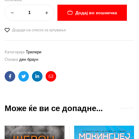
Додај во кошничка
Додади на список за купување
Категорија
Трилери
Ознака
ден браун
Facebook
Twitter
Linkedin
Email
Може ќе ви се допадне...