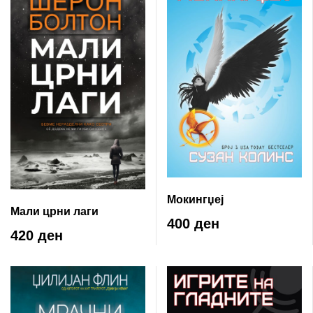
Мокингџеј
Мали црни лаги
400 ден
420 ден