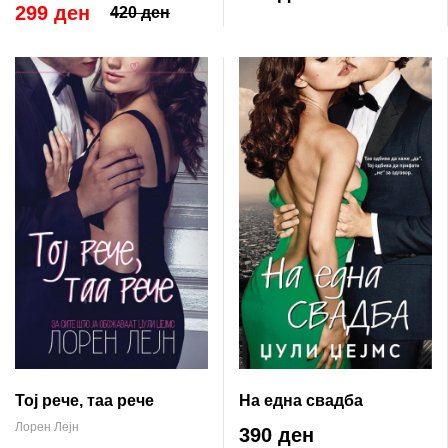
299 ден
420 ден
На една свадба
Тој рече, таа рече
Лорен Лејн
390 ден