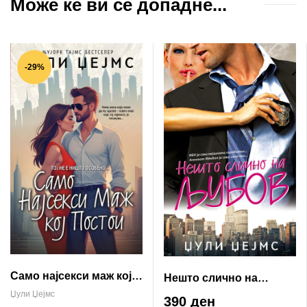
Може ќе ви се допадне...
-29%
Само најсекси маж кој
Нешто слично на
постои
љубов
Џули Џејмс
390 ден