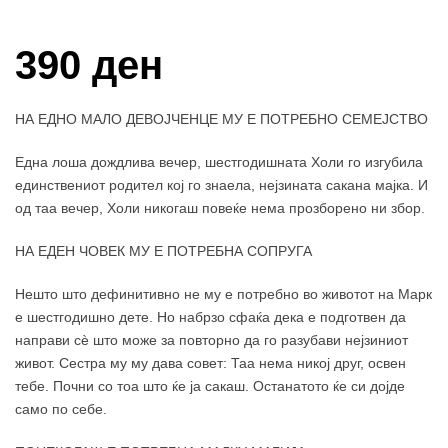
390 ден
НА ЕДНО МАЛО ДЕВОЈЧЕНЦЕ МУ Е ПОТРЕБНО СЕМЕЈСТВО
Една лоша дождлива вечер, шестгодишната Холи го изгубила
единствениот родител кој го знаела, нејзината сакана мајка. И
од таа вечер, Холи никогаш повеќе нема прозборено ни збор.
НА ЕДЕН ЧОВЕК МУ Е ПОТРЕБНА СОПРУГА
Нешто што дефинитивно не му е потребно во животот на Марк
е шестгодишно дете. Но набрзо сфаќа дека е подготвен да
направи сѐ што може за повторно да го разубави нејзиниот
живот. Сестра му му дава совет: Таа нема никој друг, освен
тебе. Почни со тоа што ќе ја сакаш. Останатото ќе си дојде
само по себе.