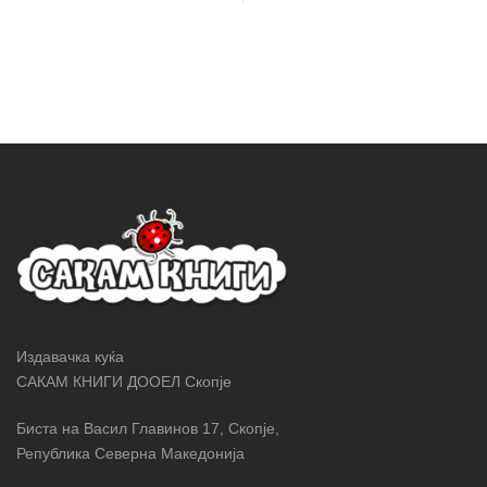
Издавачка куќа
САКАМ КНИГИ ДООЕЛ Скопје
Биста на Васил Главинов 17, Скопје,
Република Северна Македонија