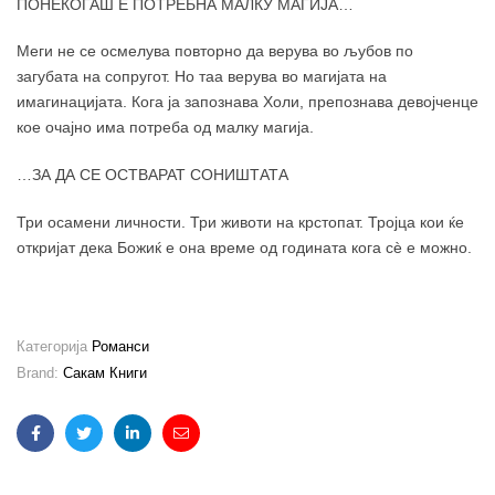
ПОНЕКОГАШ Е ПОТРЕБНА МАЛКУ МАГИЈА…
Меги не се осмелува повторно да верува во љубов по
загубата на сопругот. Но таа верува во магијата на
имагинацијата. Кога ја запознава Холи, препознава девојченце
кое очајно има потреба од малку магија.
…ЗА ДА СЕ ОСТВАРАТ СОНИШТАТА
Три осамени личности. Три животи на крстопат. Тројца кои ќе
откријат дека Божиќ е она време од годината кога сѐ е можно.
Категорија
Романси
Brand:
Сакам Книги
Facebook
Twitter
Linkedin
Email