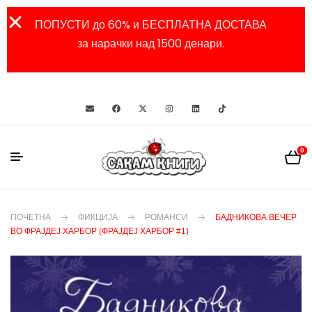
ПОПУСТИ до 60% и БЕСПЛАТНА ДОСТАВА
за нарачки над 1500 денари.
0
ПОЧЕТНА
ФИКЦИЈА
РОМАНСИ
БАДНИКОВА ВЕЧЕР
ВО ФРАЈДЕЈ ХАРБОР (ФРАЈДЕЈ ХАРБОР #1)