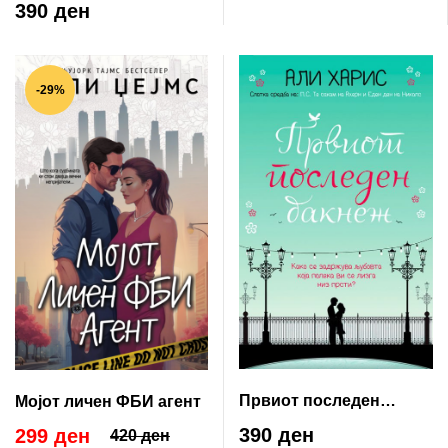
390 ден
-29%
Првиот последен
Мојот личен ФБИ агент
бакнеж
390 ден
299 ден
420 ден