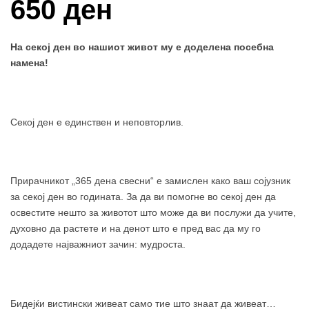
650 ден
На секој ден во нашиот живот му е доделена посебна
намена!
Секој ден е единствен и неповторлив.
Прирачникот „365 дена свесни“ е замислен како ваш сојузник
за секој ден во годината. За да ви помогне во секој ден да
освестите нешто за животот што може да ви послужи да учите,
духовно да растете и на денот што е пред вас да му го
додадете најважниот зачин: мудроста.
Бидејќи вистински живеат само тие што знаат да живеат…