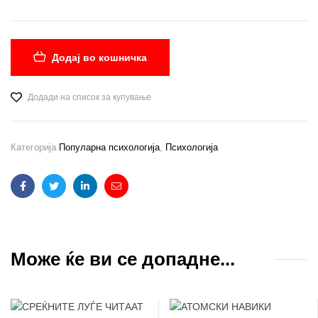
Додај во кошничка
Додади на список за купување
Категорија
Популарна психологија
,
Психологија
Facebook
Twitter
Linkedin
Email
Може ќе ви се допадне...