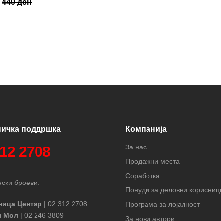
440 ден
ничка поддршка
Компанија
За нас
312 2708
Продажни места
Соработка
ски броеви:
Понуди за деловни корисниц
ница Центар
| 02 312 2708
Програма за лојалност
л Мол
| 02 246 3809
За нови автори