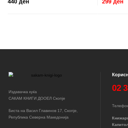
299 ден
440 ден
Корис
02 
Издавачка куќа
САКАМ КНИГИ ДООЕЛ Скопје
Телефон
Биста на Васил Главинов 17, Скопје,
Република Северна Македонија
Книжар
Капито