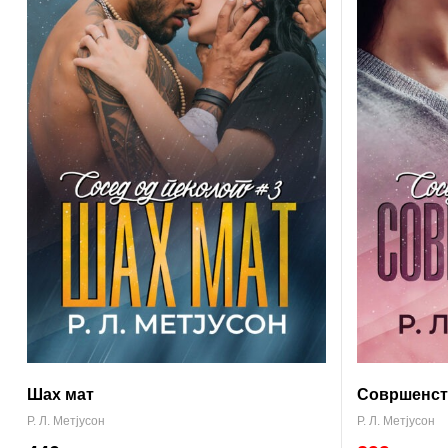
Совршенст
Шах мат
Р. Л. Метјусон
Р. Л. Метјусон