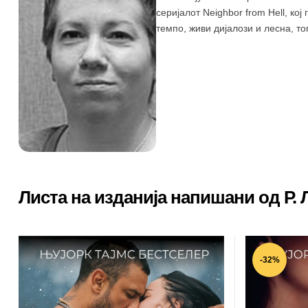
серијалот Neighbor from Hell, ко
темпо, живи дијалози и лесна, т
Листа на изданија напишани од Р. 
-32%