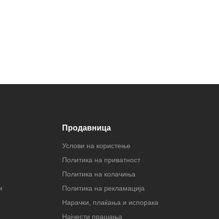
Продавница
Услови на користење
Политика на приватност
Политика на колачиња
и
Политика на рекламација
Нарачки, плаќања и испорака
Најчести прашања