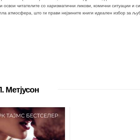
ј ги освои читателите со харизматични ликови, комични ситуации и 
опла атмосфера, што ги прави нејзините книги идеален избор за љу
Л. Метјусон