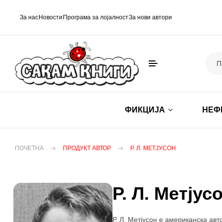
За нас
Новости
Програма за лојалност
За нови автори
ФИКЦИЈА
НЕФ
ПОЧЕТНА
ПРОДУКТ АВТОР
Р. Л. МЕТЈУСОН
Р. Л. Метјус
Р. Л. Метјусон е американска ав