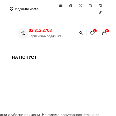
Продажни места
02 312 2708
0
0
Корисничка поддршка
НА ПОПУСТ
бавни љубовни приказни. Најголема популарност стекна со