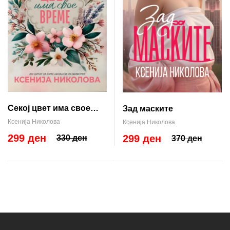
Секој цвет има свое
Зад маските
време
Ксенија Николова
Ксенија Николова
299 ден
299 ден
330 ден
370 ден