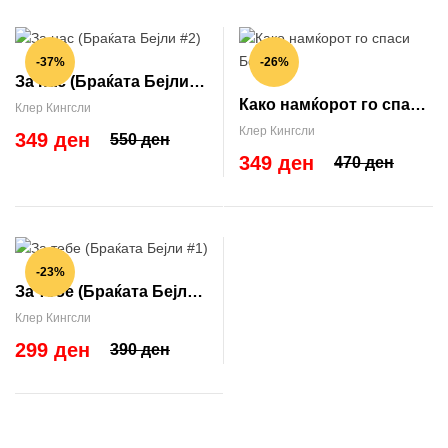
-37%
-26%
За нас (Браќата Бејли
Како намќорот го спаси
#2)
Клер Кингсли
Божиќ
Клер Кингсли
349 ден
550 ден
349 ден
470 ден
-23%
За тебе (Браќата Бејли
#1)
Клер Кингсли
299 ден
390 ден