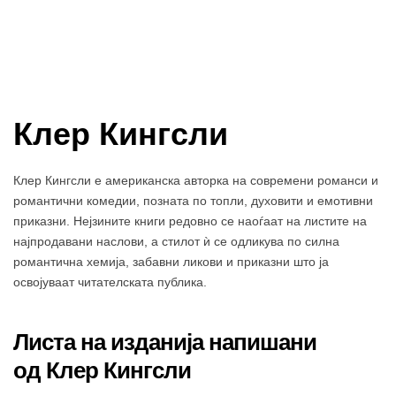
Клер Кингсли
Клер Кингсли е американска авторка на современи романси и
романтични комедии, позната по топли, духовити и емотивни
приказни. Нејзините книги редовно се наоѓаат на листите на
најпродавани наслови, а стилот ѝ се одликува по силна
романтична хемија, забавни ликови и приказни што ја
освојуваат читателската публика.
Листа на изданија напишани
од Клер Кингсли