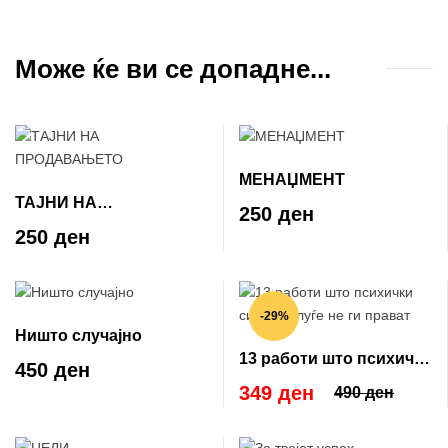
Може ќе ви се допадне...
МЕНАЏМЕНТ
ТАЈНИ НА
250 ден
ПРОДАВАЊЕТО
250 ден
-29%
Ништо случајно
13 работи што психички
450 ден
силните луѓе не ги
349 ден
490 ден
прават