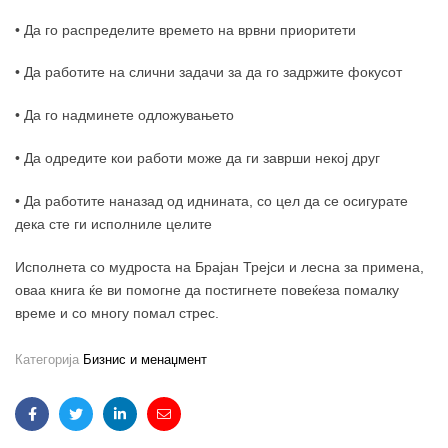
• Да го распределите времето на врвни приоритети
• Да работите на слични задачи за да го задржите фокусот
• Да го надминете одложувањето
• Да одредите кои работи може да ги заврши некој друг
• Да работите наназад од иднината, со цел да се осигурате
дека сте ги исполниле целите
Исполнета со мудроста на Брајан Трејси и лесна за примена,
оваа книга ќе ви помогне да постигнете повеќеза помалку
време и со многу помал стрес.
Категорија
Бизнис и менаџмент
Facebook
Twitter
Linkedin
Email