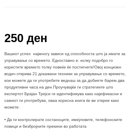
Купи и собери: 10 Поени
250 ден
Вашиот успех најмногу зависи од способноста што ја имате за
управување со времето. Едноставно е: колку подобро го
користите времето толку повеќе ќе постигнете!Овој концизен
водич открива 21 докажани техники за управување со времето,
кои можете да ги употребите веднаш за да добиете барем два
продуктивни часа на ден.Проучувајќи ги стратегиите што
експертот Брајан Трејси ги идентификува како најефикасни и
самиот ги употребува, оваа корисна книга ќе ви открие како
можете:
• Да ги контролирате состаноците, имејловите, телефонските
повици и безбројните прекини во работата