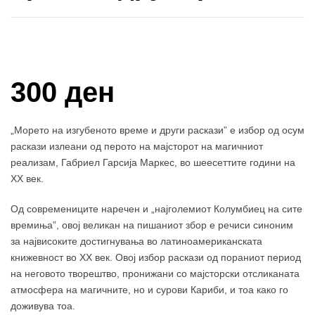
Купи и собери: 10 Поени
300 ден
„Морето на изгубеното време и други раскази” е избор од осум
раскази излеани од перото на мајсторот на магичниот
реализам, Габриел Гарсија Маркес, во шеесеттите години на
XX век.
Од современиците наречен и „најголемиот Колумбиец на сите
времиња”, овој великан на пишаниот збор е речиси синоним
за највисоките достигнувања во латиноамериканската
книжевност во XX век. Овој избор раскази од пораниот период
на неговото творештво, пронижани со мајсторски отсликаната
атмосфера на магичните, но и сурови Кариби, и тоа како го
доживува тоа.