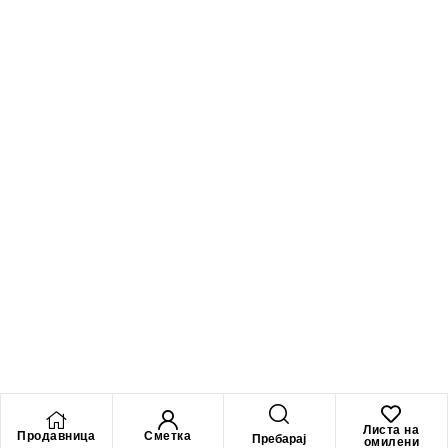
Листа на
Продавница
Сметка
Пребарај
омилени