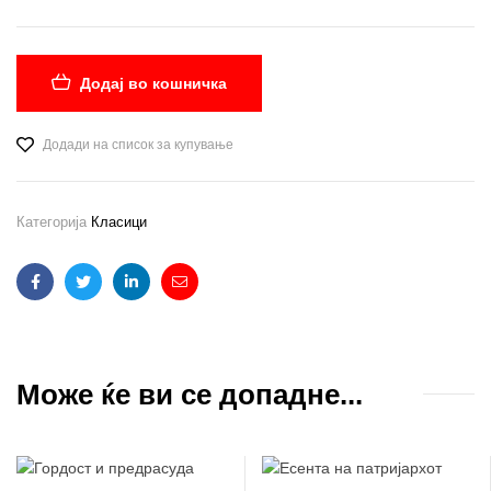
Додај во кошничка
Додади на список за купување
Категорија
Класици
Facebook
Twitter
Linkedin
Email
Може ќе ви се допадне...