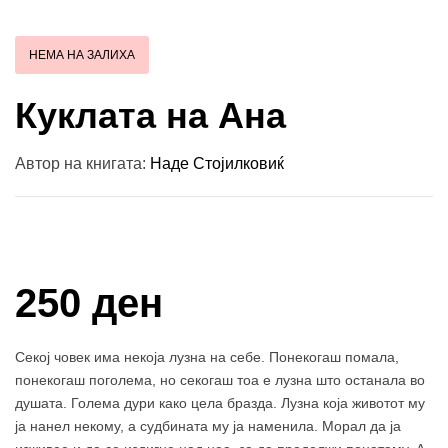
НЕМА НА ЗАЛИХА
Куклата на Ана
Автор на книгата:
Наде Стојилковиќ
Купи и собери: 10 Поени
250 ден
Секој човек има некоја лузна на себе. Понекогаш помала,
понекогаш поголема, но секогаш тоа е лузна што останала во
душата. Голема дури како цела бразда. Лузна која животот му
ја нанел некому, а судбината му ја наменила. Морал да ја