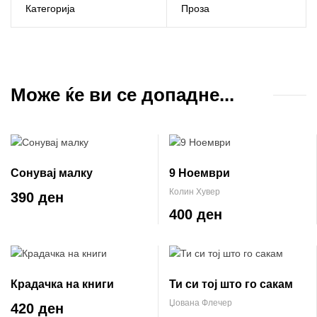
Категорија
Проза
Може ќе ви се допадне...
Сонувај малку
9 Ноември
Колин Хувер
390 ден
400 ден
Крадачка на книги
Ти си тој што го сакам
Џована Флечер
420 ден