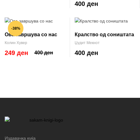
400 ден
-38%
Ова завршува со нас
Кралство од соништата
Колин Хувер
Џудит Мекнот
249 ден
400 ден
400 ден
Издавачка куќа