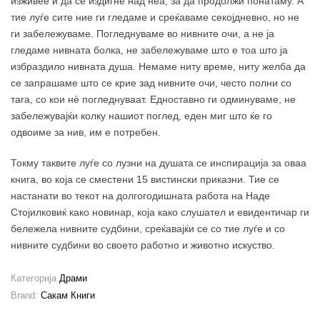
изживее и да се издигне над неа, за да продолжи понатаму. А
тие луѓе сите ние ги гледаме и среќаваме секојдневно, но не
ги забележуваме. Погледнуваме во нивните очи, а не ја
гледаме нивната болка, не забележуваме што е тоа што ја
избраздило нивната душа. Немаме ниту време, ниту желба да
се запрашаме што се крие зад нивните очи, често полни со
тага, со кои нѐ погледнуваат. Едноставно ги одминуваме, не
забележувајќи колку нашиот поглед, еден миг што ќе го
одвоиме за нив, им е потребен.
Токму таквите луѓе со лузни на душата се инспирација за оваа
книга, во која се сместени 15 вистински приказни. Тие се
настанати во текот на долгогодишната работа на Наде
Стојилковиќ како новинар, која како слушател и евидентичар ги
бележела нивните судбини, среќавајќи се со тие луѓе и со
нивните судбини во своето работно и животно искуство.
Категорија
Драми
Brand:
Сакам Книги