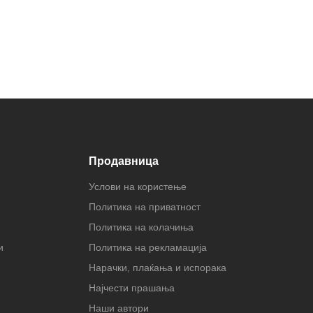
Продавница
Услови на користење
Политика на приватност
Политика на колачиња
и
Политика на рекламација
Нарачки, плаќања и испорака
Најчести прашања
Наши автори