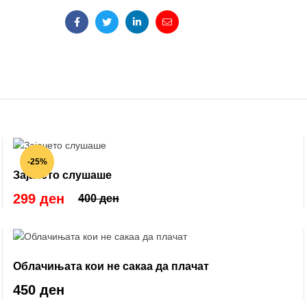
Facebook
Twitter
Linkedin
Email
-25%
Зајачето слушаше
299 ден
400 ден
Облачињата кои не сакаа да плачат
450 ден