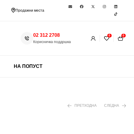
Продажни места
02 312 2708
0
0
Корисничка поддршка
НА ПОПУСТ
ПРЕТХОДНА
СЛЕДНА
490 ден
299 ден
350 ден