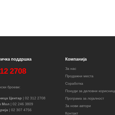
ничка поддршка
Компанија
За нас
312 2708
Продажни места
Соработка
ски броеви:
Понуди за деловни корисниц
ница Центар
| 02 312 2708
Програма за лојалност
л Мол
| 02 246 3809
За нови автори
рија
| 02 307 4756
Контакт