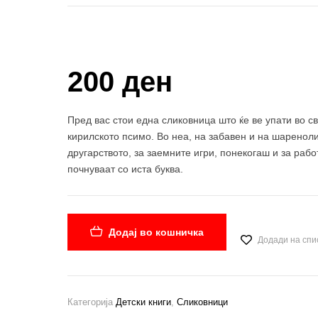
Купи и собери: 10 Поени
200 ден
Пред вас стои една сликовница што ќе ве упати во с
кирилското псимо. Во неа, на забавен и на шаренол
другарството, за заемните игри, понекогаш и за ра
почнуваат со иста буква.
Додај во кошничка
Додади на спи
Категорија
Детски книги
,
Сликовници