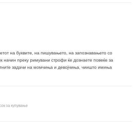
ветот на буквите, на пишувањето, на запознавањето со
ик начин преку римувани строфи ќе дознаете повеќе за
ботните задачи на момчиња и девојчиња, чиишто имиња
сок за купување