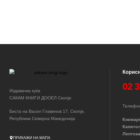
Корис
02 
Издавачка куќа
САКАМ КНИГИ ДООЕЛ Скопје
Телефон
Биста на Васил Главинов 17, Скопје,
Република Северна Македонија
Книжар
Капито
Лептока
ПРИКАЖИ НА МАПА