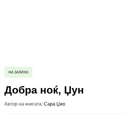
НА ЗАЛИХА
Добра ноќ, Џун
Автор на книгата:
Сара Џио
Купи и собери: 10 Поени