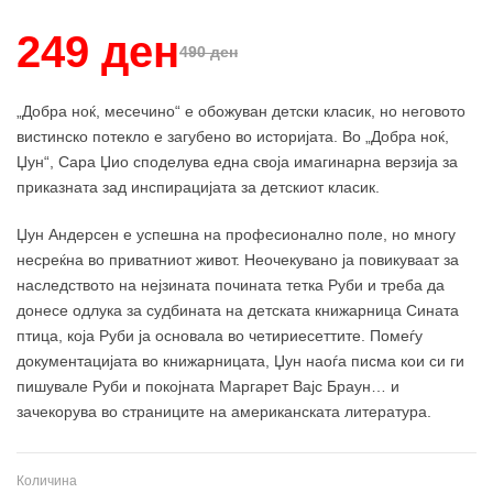
249 ден
490 ден
„Добра ноќ, месечино“ е обожуван детски класик, но неговото
вистинско потекло е загубено во историјата. Во „Добра ноќ,
Џун“, Сара Џио споделува една своја имагинарна верзија за
приказната зад инспирацијата за детскиот класик.
Џун Андерсен е успешна на професионално поле, но многу
несреќна во приватниот живот. Неочекувано ја повикуваат за
наследството на нејзината почината тетка Руби и треба да
донесе одлука за судбината на детската книжарница Сината
птица, која Руби ја основала во четириесеттите. Помеѓу
документацијата во книжарницата, Џун наоѓа писма кои си ги
пишувале Руби и покојната Маргарет Вајс Браун… и
зачекорува во страниците на американската литература.
Количина