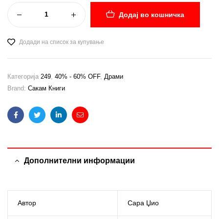
Додај во кошничка
Додади на список за купување
Категорија
249
,
40% - 60% OFF
,
Драми
Brand:
Сакам Книги
Facebook
Twitter
Linkedin
Email
Дополнителни информации
Автор
Сара Џио