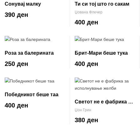
Сонувај малку
Ти си тој што го сакам
Џована Флечер
390 ден
400 ден
Роза за балерината
Брит-Мари беше тука
250 ден
400 ден
Победникот беше таа
Светот не е фабрика за
400 ден
исполнување желби
Џон Грин
380 ден