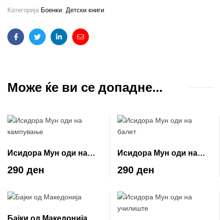
Категорија
Боенки
,
Детски книги
Facebook
Twitter
Linkedin
Email
Може ќе ви се допадне...
Исидора Мун оди на
Исидора Мун оди на
кампување
балет
290 ден
290 ден
Бајки од Македонија