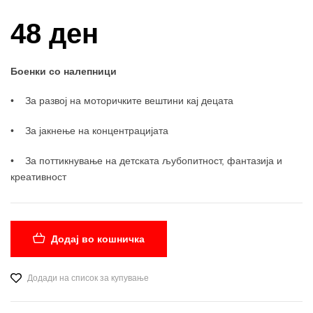
48 ден
Боенки со налепници
• За развој на моторичките вештини кај децата
• За јакнење на концентрацијата
• За поттикнување на детската љубопитност, фантазија и
креативност
Додај во кошничка
Додади на список за купување