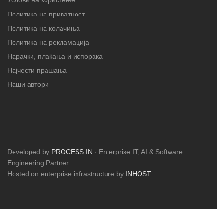
Услови на користење
Политика на приватност
Политика на колачиња
Политика на рекламација
Нарачки, плаќања и испорака
Најчести прашања
Наши автори
Developed by
PROCESS IN
· Enterprise IT, AI & Software
Engineering Partner.
Hosted on enterprise infrastructure by
INHOST
.