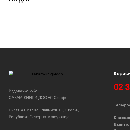
Корис
02 
Издавачка куќа
САКАМ КНИГИ ДООЕЛ Скопје
Телефон
Биста на Васил Главинов 17, Скопје,
Република Северна Македонија
Книжар
Капито