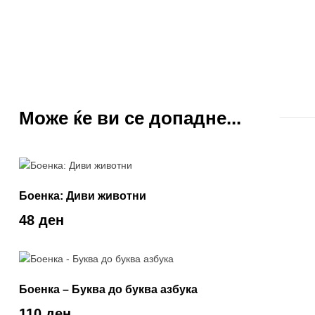
Може ќе ви се допадне...
Боенка: Диви животни
48 ден
Боенка – Буква до буква азбука
110 ден