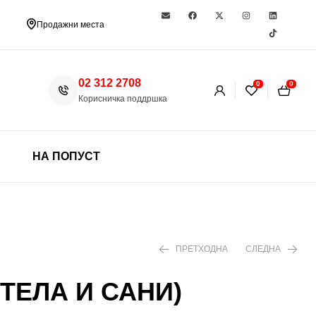
Продажни места
02 312 2708
0
0
Корисничка поддршка
НА ПОПУСТ
ПРЕТХОДНА
СЛЕДНА
ТЕЛА И САНИ)
48 ден
48 ден