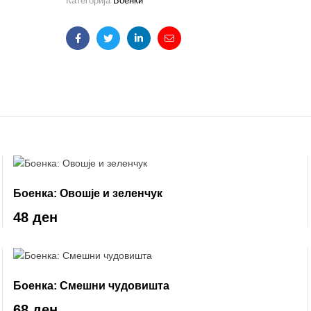
Категорија
Боенки
Facebook
Twitter
Linkedin
Email
Боенка: Овошје и зеленчук
48 ден
Боенка: Смешни чудовишта
68 ден