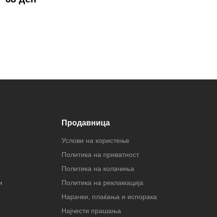
Продавница
Услови на користење
Политика на приватност
Политика на колачиња
и
Политика на рекламација
Нарачки, плаќања и испорака
Најчести прашања