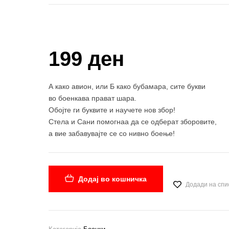
Купи и собери: 10 Поени
199 ден
А како авион, или Б како бубамара, сите букви
во боенкава прават шара.
Обојте ги буквите и научете нов збор!
Стела и Сани помогнаа да се одберат зборовите,
а вие забавувајте се со нивно боење!
Додај во кошничка
Додади на спи