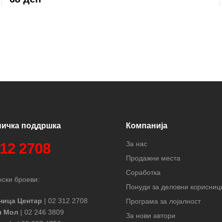
ничка поддршка
Компанија
За нас
312 2708
Продажни места
Соработка
ски броеви:
Понуди за деловни корисниц
ница Центар
| 02 312 2708
Програма за лојалност
л Мол
| 02 246 3809
За нови автори