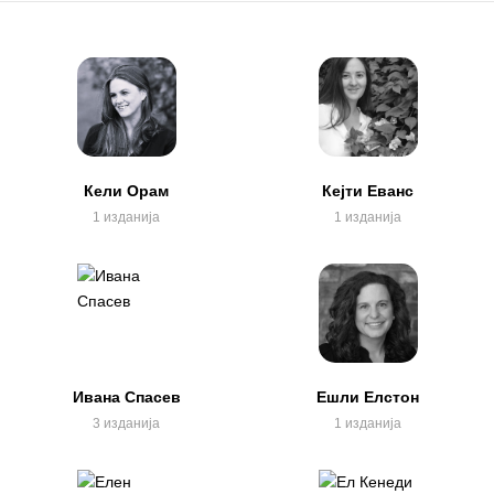
Кели Орам
Кејти Еванс
1 изданија
1 изданија
Ивана Спасев
Ешли Елстон
3 изданија
1 изданија