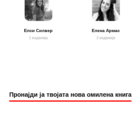
Елси Силвер
Елена Армас
1 изданија
2 изданија
Пронаjди jа твоjата нова омилена книга