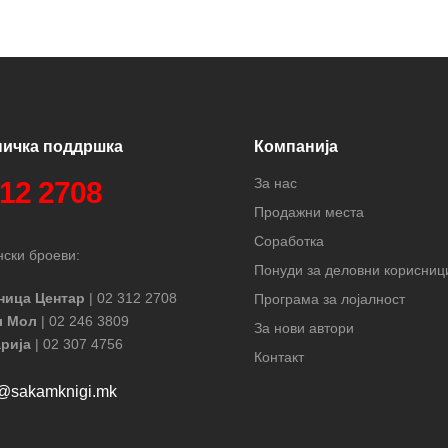
ничка поддршка
Компанија
За нас
312 2708
Продажни места
Соработка
ски броеви:
Понуди за деловни корисниц
ница Центар
| 02 312 2708
Програма за лојалност
л Мол
| 02 246 3809
За нови автори
рија
| 02 307 4756
Контакт
t@sakamknigi.mk