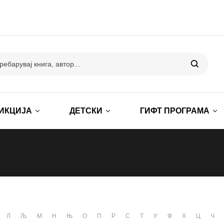
ИКЦИЈА
ДЕТСКИ
ГИФТ ПРОГРАМА
Л
Љ
М
Н
Њ
О
П
Р
С
Т
У
Ф
Х
Ц
Ч