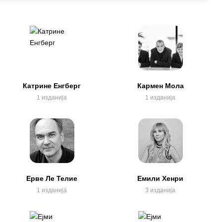
Катрине Енгберг
Кармен Мола
1 изданија
1 изданија
Ерве Ле Телие
Емили Хенри
1 изданија
3 изданија