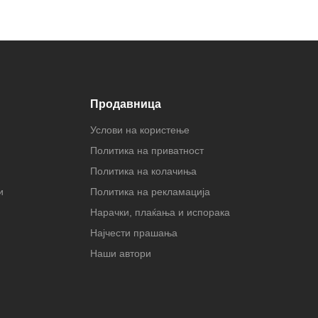
Продавница
Услови на користење
Политика на приватност
Политика на колачиња
и
Политика на рекламација
Нарачки, плаќања и испорака
Најчести прашања
Наши автори