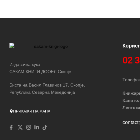
Корис
02 
Издавачка куќа
САКАМ КНИГИ ДООЕЛ Скопје
Телефон
Биста на Васил Главинов 17, Скопје,
Република Северна Македонија
Книжар
Капито
Лептока
ПРИКАЖИ НА МАПА
contac