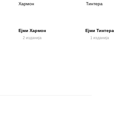
Ејми Хармон
Ејми Тинтера
2 изданија
1 изданија