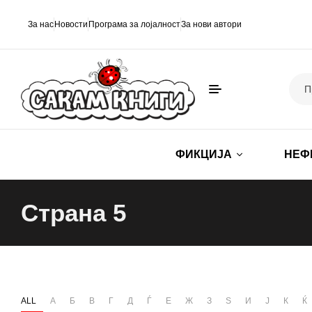
За нас
Новости
Програма за лојалност
За нови автори
ФИКЦИЈА
НЕФ
Страна 5
ALL
А
Б
В
Г
Д
Ѓ
Е
Ж
З
Ѕ
И
Ј
К
Ќ