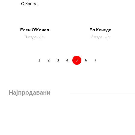
Елен О’Конел
Ел Кенеди
1 изданија
3 изданија
1
2
3
4
5
6
7
Најпродавани