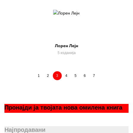
Лорен Лејн
5 изданија
1
2
3
4
5
6
7
Пронаjди jа твоjата нова омилена книга
Најпродавани