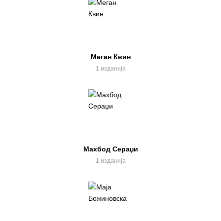
Меган Квин
1 изданија
Махбод Сераџи
1 изданија