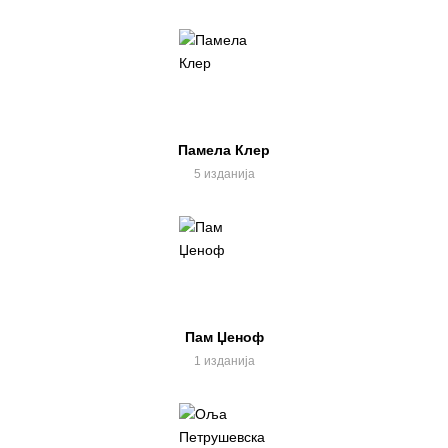
Памела Клер
5 изданија
Пам Џеноф
1 изданија