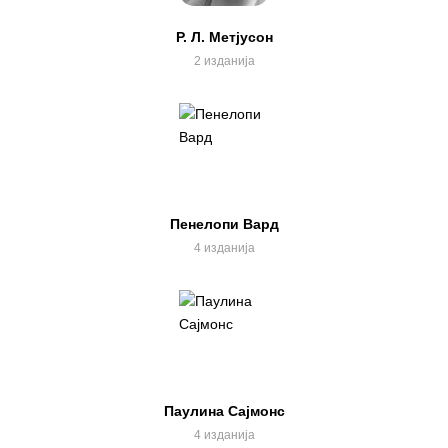
Р. Л. Метјусон
2 изданија
Пенелопи Вард
4 изданија
Паулина Сајмонс
4 изданија