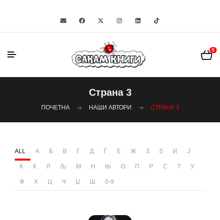
0
Страна 3
ПОЧЕТНА
НАШИ АВТОРИ
СТРАНА 3
ALL
А
Б
В
Г
Д
Ѓ
Е
Ж
З
Ѕ
И
Ј
К
Ќ
Л
Љ
М
Н
Њ
О
П
Р
С
Т
У
Ф
Х
Ц
Ч
Џ
Ш
0-9