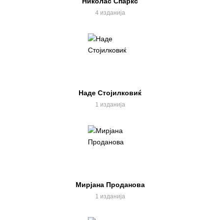
Николас Спаркс
4 изданија
Наде Стојилковиќ
1 изданија
Мирјана Проданова
1 изданија