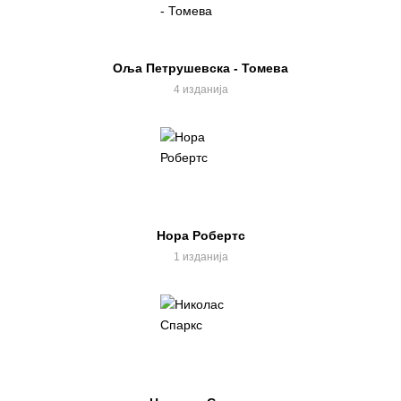
Оља Петрушевска - Томева
4 изданија
Нора Робертс
1 изданија