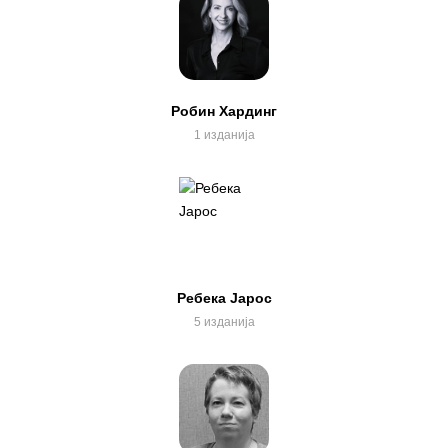
Робин Хардинг
1 изданија
Ребека Јарос
5 изданија