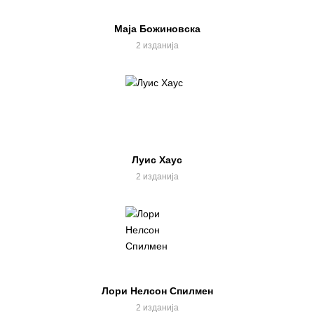
Маја Божиновска
2 изданија
Луис Хаус
2 изданија
Лори Нелсон Спилмен
2 изданија